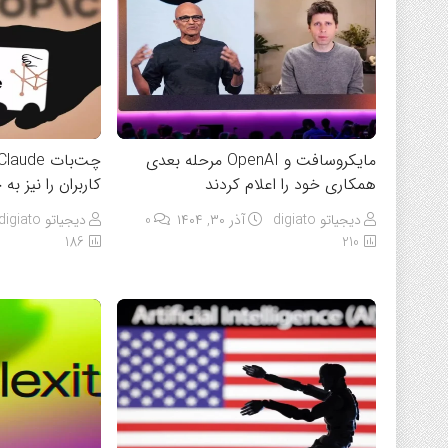
مایکروسافت و OpenAI مرحله بعدی
همکاری خود را اعلام کردند
کاربران را نیز ب
دیجیاتو digiato
آذر ۳۰, ۱۴۰۴
0
دیجیاتو digiato
186
210