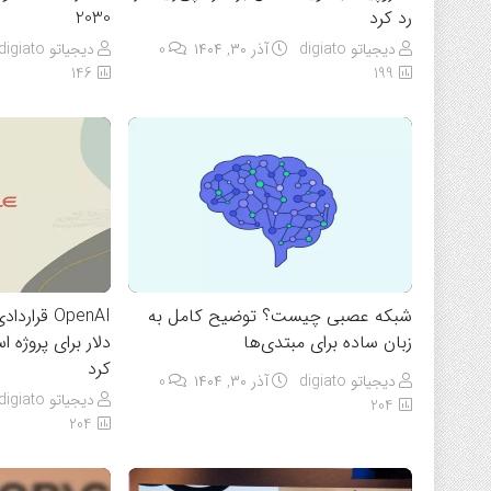
رد کرد
2030
دیجیاتو digiato
آذر ۳۰, ۱۴۰۴
0
دیجیاتو digiato
146
199
شبکه عصبی چیست؟ توضیح کامل به
زبان ساده برای مبتدی‌ها
دلار برای پروژه ا
کرد
دیجیاتو digiato
آذر ۳۰, ۱۴۰۴
0
دیجیاتو digiato
204
204