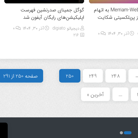
بریتانیکا و Merriam-Webster به اتهام
گوگل جمینای صدرنشین فهرست
ز پرپلکسیتی شکایت
اپلیکیشن‌های رایگان آیفون شد
دیجیاتو digiato
آذر ۳۰, ۱۴۰۴
0
آذر ۳۰, ۱۴۰۴
0
216
248
249
250
صفحه 250 از 291
...
آخرین »