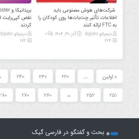
شرکت‌های هوش مصنوعی باید
اطلاعات تأثیر چت‌بات‌ها روی کودکان را
نقض کپی‌رایت ا
به FTC ارائه کنند
کردند
دیجیاتو digiato
آذر ۳۰, ۱۴۰۴
0
دیجیاتو digiato
174
224
« اولین
...
220
230
240
→
280
270
260
←
252
251
بحث و گفتگو در فارسی گیک