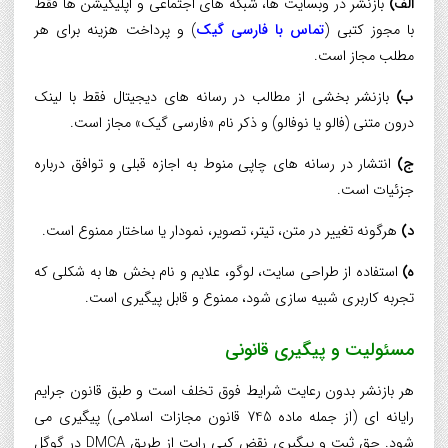
الف)
بازنشر در وبسايت ها، شبکه های اجتماعی و اپليکيشن ها فقط
با مجوز کتبی (
تماس با فارسی گیک
) و پرداخت هزينه برای هر
مطلب مجاز است.
ب)
بازنشر بخشی از مطالب در رسانه های ديجيتال فقط با لينک
درون متنی (فالو يا نوفالو) و ذکر نام «فارسی گیک» مجاز است.
ج)
انتشار در رسانه های چاپی منوط به اجازه قبلی و توافق درباره
جزئيات است.
د)
هرگونه تغيير در متن، تيتر، تصوير، نمودار يا ساختار ممنوع است.
ه)
استفاده از طراحی سايت، لوگو، علايم و نام بخش ها به شکلی که
تجربه کاربری شبيه سازی شود، ممنوع و قابل پيگيری است.
مسئوليت و پيگيری قانونی
هر بازنشر بدون رعايت شرايط فوق تخلف است و طبق قانون جرايم
رايانه ای (از جمله ماده 745 قانون مجازات اسلامی) پيگيری می
شود. حق ثبت و پيگيری نقض کپي رايت از طريق DMCA در گوگل