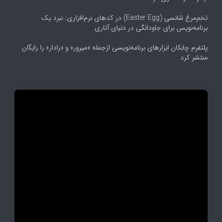
تخم‌مرغ شانسی (Easter Egg) در کدهای نرم‌افزاری: نبرد یک
برنامه‌نویس برای جاودانگی در دنیای آتاری
پلتفرم چابکان ابزارهای برنامه‌نویسی ازجمله «میرور» و «رادار» را رایگان
منتشر کرد