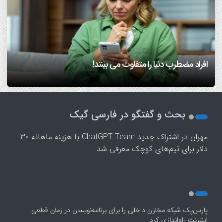
7 مهارتی که هم همسفر خوب می‌سازه، هم همسر خوب!/
آیا اضطراب داشتن، ژنتیکی است؟ متخصص سلامت روان
دانشمندان بعد از سی سال تحقیق می گویند: عشق هم از قوانین
اینفوگرافیک
پاسخ می‌دهد
ریاضی پیروی می‌کند!/ ویدئو
افراد مضطرب دنیا را متفاوت می بینند!
فرزندپروری با هوش مصنوعی صحیح است یا غلط؟
1
2
بحث و گفتگو در فارسی گیک
3
4
مهران
در
اشتراک جدید ChatGPT Team با هزینه ماهانه 30
5
دلار برای تیم‌های کوچک معرفی شد
پارس‌پک شبکه مخازن داخلی را برای برنامه‌نویسان در زمان قطعی
اینترنت راه‌اندازی کرد