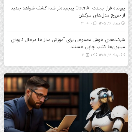
پرونده فرار ایجنت OpenAI پیچیده‌تر شد؛ کشف شواهد جدید
از خروج مدل‌های سرکش
مرداد ۱۶, ۱۴۰۵
0
12
شرکت‌های هوش مصنوعی برای آموزش مدل‌ها درحال نابودی
میلیون‌ها کتاب چاپی هستند
مرداد ۱۶, ۱۴۰۵
0
11
7 مهارتی که هم همسفر خوب می‌سازه، هم همسر خوب!/
آیا اضطراب داشتن، ژنتیکی است؟ متخصص سلامت روان
دانشمندان بعد از سی سال تحقیق می گویند: عشق هم از قوانین