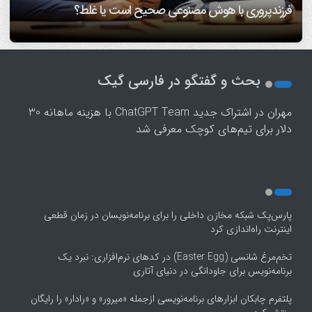
اینفوگرافیک
پاسخ می‌دهد
ریاضی پیروی می‌کند!/ ویدئو
افراد مضطرب دنیا را متفاوت می بینند!
فرزندپروری با هوش مصنوعی صحیح است یا غلط؟
1
2
بحث و گفتگو در فارسی گیک
3
4
مهران
در
اشتراک جدید ChatGPT Team با هزینه ماهانه 30
5
دلار برای تیم‌های کوچک معرفی شد
پارس‌پک شبکه مخازن داخلی را برای برنامه‌نویسان در زمان قطعی
اینترنت راه‌اندازی کرد
تخم‌مرغ شانسی (Easter Egg) در کدهای نرم‌افزاری: نبرد یک
برنامه‌نویس برای جاودانگی در دنیای آتاری
پلتفرم چابکان ابزارهای برنامه‌نویسی ازجمله «میرور» و «رادار» را رایگان