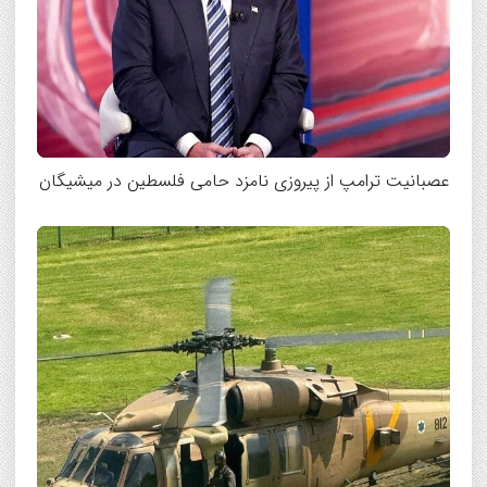
عصبانیت ترامپ از پیروزی نامزد حامی فلسطین در میشیگان