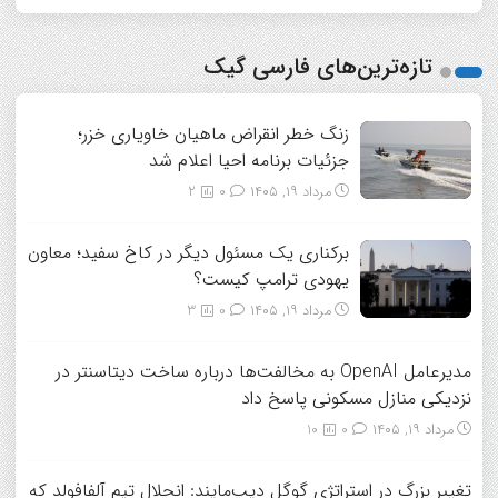
تازه‌ترین‌های فارسی گیک
زنگ خطر انقراض ماهیان خاویاری خزر؛
جزئیات برنامه احیا اعلام شد
مرداد ۱۹, ۱۴۰۵
0
2
برکناری یک مسئول دیگر در کاخ سفید؛ معاون
یهودی ترامپ کیست؟
مرداد ۱۹, ۱۴۰۵
0
3
مدیرعامل OpenAI به مخالفت‌ها درباره ساخت دیتاسنتر در
نزدیکی منازل مسکونی پاسخ داد
مرداد ۱۹, ۱۴۰۵
0
10
تغییر بزرگ در استراتژی گوگل دیپ‌مایند: انحلال تیم آلفافولد که