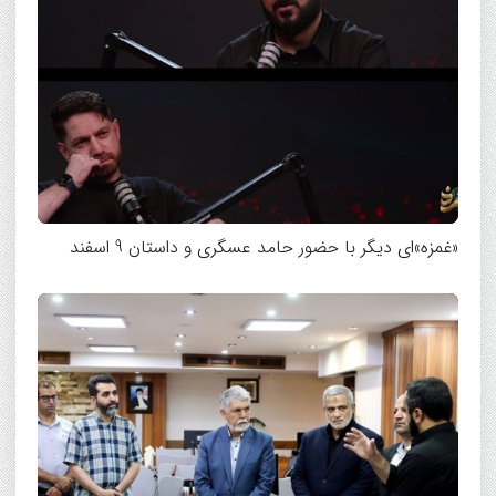
«غمزه‌»ای دیگر با حضور حامد عسگری و داستان 9 اسفند