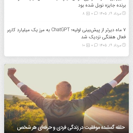
برنده جایزه نوبل شده بود
مرداد ۱۹, ۱۴۰۵
0
8
۷ ماه دیرتر از پیش‌بینی اولیه؛ ChatGPT به مرز یک میلیارد کاربر
فعال هفتگی نزدیک شد
مرداد ۱۹, ۱۴۰۵
0
10
7 مهارتی که هم همسفر خوب می‌سازه، هم همسر خوب!/
دانشمندان بعد از سی سال تحقیق می گویند: عشق هم از قوانین
اینفوگرافیک
ریاضی پیروی می‌کند!/ ویدئو
افراد مضطرب دنیا را متفاوت می بینند!
فرزندپروری با هوش مصنوعی صحیح است یا غلط؟
حلقه گمشده موفقیت در زندگی فردی و حرفه‌ای هر شخص