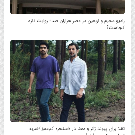
رادیو محرم و اربعین در عصر هزاران صدا؛ روایت تازه
کجاست؟
تقلا برای پیوند ژانر و معنا در «استخر» کم‌عمق/ضربه