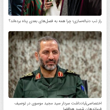
راز تب دنباله‌سازی؛ چرا همه به فصل‌های بعدی پناه برده‌اند؟
اختصاصی|یادداشت سردار سید مجید موسوی در توصیف
فرماندهان شهید هوافضا