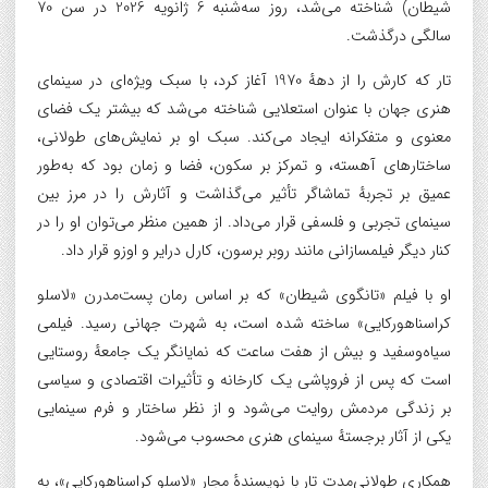
شیطان) شناخته می‌شد، روز سه‌شنبه 6 ژانویه 2026 در سن 70
سالگی درگذشت.
تار که کارش را از دههٔ 1970 آغاز کرد، با سبک ویژه‌ای در سینمای
هنری جهان با عنوان استعلایی شناخته می‌شد که بیشتر یک فضای
معنوی و متفکرانه ایجاد می‌کند. سبک او بر نمایش‌های طولانی،
ساختارهای آهسته، و تمرکز بر سکون، فضا و زمان بود که به‌طور
عمیق بر تجربهٔ تماشاگر تأثیر می‌گذاشت و آثارش را در مرز بین
سینمای تجربی و فلسفی قرار می‌داد. از همین منظر می‌توان او را در
کنار دیگر فیلمسازانی مانند روبر برسون، کارل درایر و اوزو قرار داد.
او با فیلم «تانگوی شیطان» که بر اساس رمان پست‌مدرن «لاسلو
کراسناهورکایی» ساخته شده است، به شهرت جهانی رسید. فیلمی
سیاه‌وسفید و بیش از هفت ساعت که نمایانگر یک جامعهٔ روستایی
است که پس از فروپاشی یک کارخانه و تأثیرات اقتصادی و سیاسی
بر زندگی مردمش روایت می‌شود و از نظر ساختار و فرم سینمایی
یکی از آثار برجستهٔ سینمای هنری محسوب می‌شود.
همکاری طولانی‌مدت تار با نویسندهٔ مجار «لاسلو کراسناهورکایی»، به