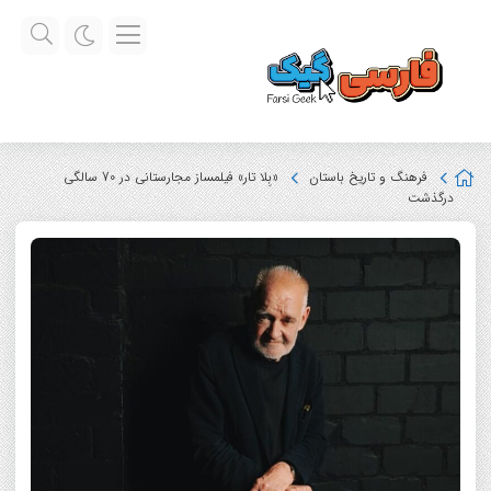
فرهنگ و تاریخ باستان
«بِلا تار» فیلمساز مجارستانی در 70 سالگی
درگذشت