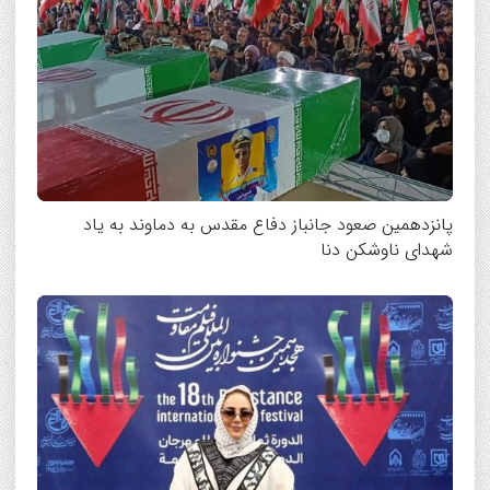
پانزدهمین صعود جانباز دفاع مقدس به دماوند به یاد
شهدای ناوشکن دنا