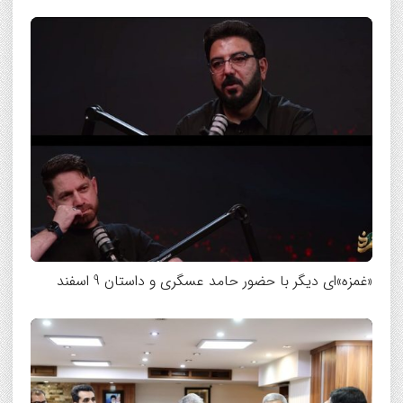
«غمزه‌»ای دیگر با حضور حامد عسگری و داستان 9 اسفند