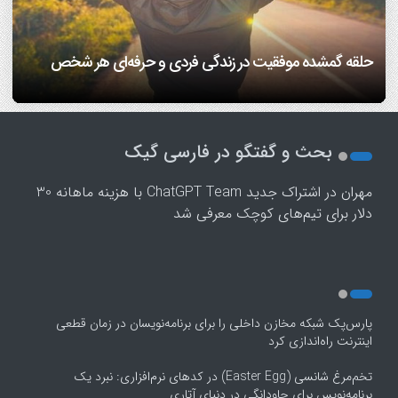
7 مهارتی که هم همسفر خوب می‌سازه، هم همسر خوب!/
دانشمندان بعد از سی سال تحقیق می گویند: عشق هم از قوانین
اینفوگرافیک
ریاضی پیروی می‌کند!/ ویدئو
افراد مضطرب دنیا را متفاوت می بینند!
فرزندپروری با هوش مصنوعی صحیح است یا غلط؟
حلقه گمشده موفقیت در زندگی فردی و حرفه‌ای هر شخص
1
2
بحث و گفتگو در فارسی گیک
3
4
مهران
در
اشتراک جدید ChatGPT Team با هزینه ماهانه 30
5
دلار برای تیم‌های کوچک معرفی شد
پارس‌پک شبکه مخازن داخلی را برای برنامه‌نویسان در زمان قطعی
اینترنت راه‌اندازی کرد
تخم‌مرغ شانسی (Easter Egg) در کدهای نرم‌افزاری: نبرد یک
برنامه‌نویس برای جاودانگی در دنیای آتاری