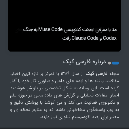
پیشرفت‌های هوش مصنوعی چین چگونه باعث دو
متا با معرفی ایجنت کدنویسی Muse Code به جنگ
پس از OpenAI و آنتروپیک، ایجنت متا نیز به سیستم‌های
Codex و Claude Code رفت
کاربران پرمصرف Siri AI شاید مجبور به خرید اشتراک شوند
یک شرکت نفوذ کرد
دستگی در دره سیلیکون و دولت ترامپ شد؟
درباره فارسی گیک
مجله
فارسی گیک
از سال 1389 با تمرکز بر تازه ترین اخبار،
مقالات، یافته ها و ایده های علمی و فناوری کار خود را آغاز
کرده است. این رسانه به شکل تخصصی بر بازنشر هوشمند
اخبار، مقالات تحلیلی و گزارش های داده محور در حوزه علم
و تکنولوژی فعالیت می کند و می کوشد با پوشش دقیق و
به روز، پاسخگوی مخاطبانی باشد که به منابع لحظه ای و
معتبر برای رصد اکوسیستم فناوری نیاز دارند.