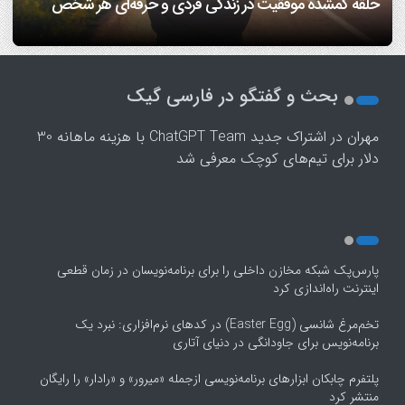
اینفوگرافیک
ریاضی پیروی می‌کند!/ ویدئو
افراد مضطرب دنیا را متفاوت می بینند!
فرزندپروری با هوش مصنوعی صحیح است یا غلط؟
حلقه گمشده موفقیت در زندگی فردی و حرفه‌ای هر شخص
1
2
بحث و گفتگو در فارسی گیک
3
4
مهران
در
اشتراک جدید ChatGPT Team با هزینه ماهانه 30
5
دلار برای تیم‌های کوچک معرفی شد
پارس‌پک شبکه مخازن داخلی را برای برنامه‌نویسان در زمان قطعی
اینترنت راه‌اندازی کرد
تخم‌مرغ شانسی (Easter Egg) در کدهای نرم‌افزاری: نبرد یک
برنامه‌نویس برای جاودانگی در دنیای آتاری
پلتفرم چابکان ابزارهای برنامه‌نویسی ازجمله «میرور» و «رادار» را رایگان
منتشر کرد