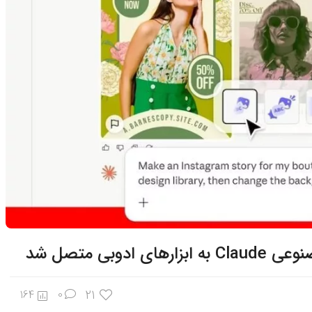
بی متصل شد
21
164
0