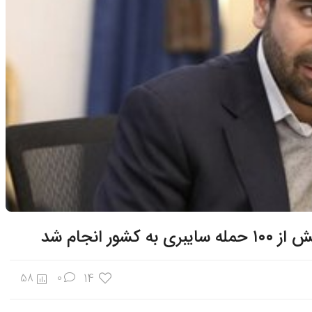
 انجام شد
14
58
0