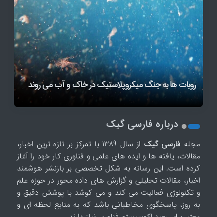
رقابت ۴۷۰۰ نخبه در المپیک فناوری/ حضور ۲۰۰ نفر از ۱۴
OpenAI سرعت توسعه مدل قدرتمند Astra را به‌دلیل
کلادفلر از مرورگر Kitesurf برای ایجنت‌های هوش مصنوعی
کشور دنیا
رونمایی کرد
نگرانی‌های امنیتی کاهش داد
روبات ها به جنگ میکروپلاستیک در خاک و آب می روند
درباره فارسی گیک
مجله
فارسی گیک
از سال 1389 با تمرکز بر تازه ترین اخبار،
مقالات، یافته ها و ایده های علمی و فناوری کار خود را آغاز
کرده است. این رسانه به شکل تخصصی بر بازنشر هوشمند
اخبار، مقالات تحلیلی و گزارش های داده محور در حوزه علم
و تکنولوژی فعالیت می کند و می کوشد با پوشش دقیق و
به روز، پاسخگوی مخاطبانی باشد که به منابع لحظه ای و
معتبر برای رصد اکوسیستم فناوری نیاز دارند.