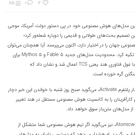
2
85
0
رین مدل‌های هوش مصنوعی خود در پی دستور دولت آمریکا، موجی
این تصمیم بحث‌های طولانی و قدیمی را دوباره شعله‌ور کرد؛
وعی جهان را در اختیار دارد، اکنون می‌پرسند آیا همچنان می‌توان
به فناوری‌های ساخته و کنترل‌شده در خارج از مرزهای کشور تکیه کرد. محدودیت مدل‌های جدید Fable 5 و Mythos 5 برای
اتباع خارجی، مدت کوتاهی پس از اعلام همکاری آنتروپیک با غول فناوری هند یعنی TCS اعمال شد و نشان داد که
نگتن گره خورده است.
به گزارش تک‌کرانچ، «آکریت وایش» (Aakrit Vaish)، بنیان‌گذار پلتفرم Activate، می‌گوید صبح روز شنبه با خواندن این خبر دچار
 کارآفرینان را به کانسپت هوش مصنوعی مستقل در هند تغییر
ز مدل‌های متن‌باز سوق خواهد داد.
«ویجی رایاپاتی» (Vijay Rayapati)، مدیرعامل استارتاپ Atomicwork، نیز می‌گوید اگر تیم هوش مصنوعی شما متشکل از
ر می‌گیرید. او هشدار می‌دهد که دسترسی نابرابر به مدل‌های