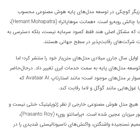
ز بازیگر کوچکی در توسعه مدل‌های پایه هوش مصنوعی محسوب
می‌شود و در تأمین استعدادهای سطح بالا و قدرت پردازشی با چالش روبه‌رو است. «همانت موهاپاترا» (Hemant Mohapatra)،
 سرمایه‌گذاری Lightspeed، معتقد است که مشکل اصلی هند فقط کمبود سرمایه نیست، بلکه دسترسی به
اخت شرکت‌های رقابت‌پذیر در سطح جهانی هستند.
با‌این‌حال، تلاش‌هایی نیز در جریان است. استارتاپ Sarvam اوایل سال جاری میلادی مدل‌های متن‌باز خود را منتشر کرد؛ اما
Krutrim اخیراً مسیر خود را از توسعه مدل‌های پایه به سمت خدمات ابری تغییر داد. درحال‌حاضر
بیشتر تمرکز اکوسیستم هند روی ساخت برنامه‌های کاربردی سوار بر مدل‌های موجود است؛ مانند استارتاپ Avataar AI که
 با غول‌هایی مانند گوگل و لاما رقابت کند.
که هیچ مدل هوش مصنوعی خارجی از نظر ژئوپلیتیک خنثی نیست و
دسترسی به این فناوری‌های مهم با سیاست‌های خارجی کشور میزبان عجین شده است. «پراسانتو روی» (Prasanto Roy)،
صمیم نسنجیده واشنگتن، واکنش‌های ناسیونالیستی شدیدی را در