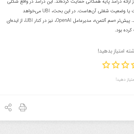
ائه درآمد پایه همگانی حمایت کرده‌اند. این درآمد در واقع شکلی
از پرداختی نقدی به همه شهروندان بدون توجه به میزان ثروت یا وضعیت شغلی آن‌هاست. در این بحث، UBI می‌خواهد
نابرابری‌های ناشی از هوش مصنوعی را در جهان کاهش دهد. پیش‌تر «سم آلتمن»، مدیرعامل OpenAI، نیز در کنار UBI، از ایده‌ای
کرده بود.
شته امتیاز بدهید!
متیاز دهید!