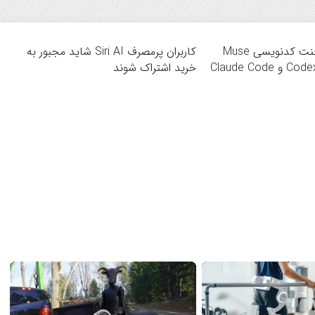
متا با معرفی ایجنت کدنویسی Muse
کاربران پرمصرف Siri AI شاید مجبور به
Code به جنگ Codex و Claude Code
خرید اشتراک شوند