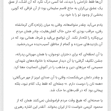
آن‌ها فقط ناراحتی را دیدند، اما کسی درک نکرد که آن اشک، از عمقِ
یک عشقِ بی‌کران به حاج قاسم سلیمانی بود؛ از آن فراقی که گویی
بخشی از وجودِ تو را با خود برد.
یادم می‌آید چقدر متواضعانه، وقتی به میان زلزله‌زدگان کرمانشاه
رفتی، مراقب بودی که حتی خاکِ کفش‌هایت، چادرِ همان مردمِ
بی‌چکاره را لکه‌دار نکند. آن تواضعِ بی‌قید و شرط، همانی بود که در
آن بازدیدهای سرزده و گمنام از مناطق آسیب‌دیده می‌درخشید.
یا آن لحظه‌ای که برای دختران نوجوان، با همان مهربانیِ پدرانه،
جشن تکلیف گرفتی؛ یا آن دیدارِ صمیمانه با خانواده‌های شهدای
مسیحی که مرزهای دین و مذهب را در آغوشِ انسانیت معنا کرد.
و چقدر دلمان می‌شکست، وقتی با آن صدای لبریز از مهر می‌گفتی:
«همه تان را دوست دارم…»؛ جمله‌ای که فقط یک کلام نبود، بلکه
پیمانی بود که در قلب‌های ما حک شد.
یا صحنه‌ای که هیچ وقت مردم فراموشش نمی‌کنند همان که از
محمود کریمی خواست تا از ایران بخواند. آنقدر این اشاره رهبری