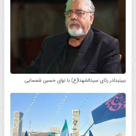
ببینید|در رثای سیدالشهدا(ع) با نوای حسین شمسایی