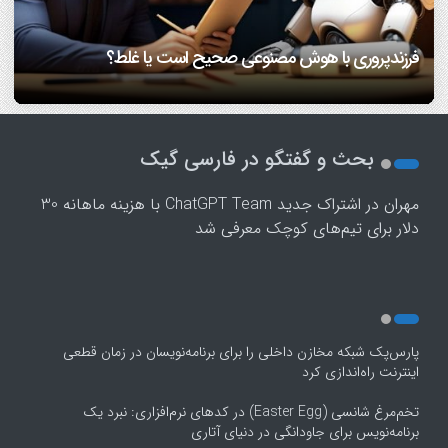
7 مهارتی که هم همسفر خوب می‌سازه، هم همسر خوب!/
آیا اضطراب داشتن، ژنتیکی است؟ متخصص سلامت روان
بهترین شیوه گفت‌وگو بین والدین و فرزندان در زمان اختلاف
دانشمندان بعد از سی سال تحقیق می گویند: عشق هم از قوانین
اینفوگرافیک
پاسخ می‌دهد
ریاضی پیروی می‌کند!/ ویدئو
دیدگاه/ تعادل میان سنت و مدرنیته در خانواده
فرزندپروری با هوش مصنوعی صحیح است یا غلط؟
1
2
بحث و گفتگو در فارسی گیک
3
4
مهران
در
اشتراک جدید ChatGPT Team با هزینه ماهانه 30
5
دلار برای تیم‌های کوچک معرفی شد
پارس‌پک شبکه مخازن داخلی را برای برنامه‌نویسان در زمان قطعی
اینترنت راه‌اندازی کرد
تخم‌مرغ شانسی (Easter Egg) در کدهای نرم‌افزاری: نبرد یک
برنامه‌نویس برای جاودانگی در دنیای آتاری