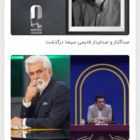
صداگذار و صدابردار قدیمی سینما درگذشت