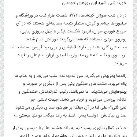
خورد؛ شبی شبیه این روزهای خودمان.
در دل شب سوزان کینشاسا، 1974، شصت هزار قلب در ورزشگاه و
میلیون‌ها چشم و گوش، منتظر نتیجه مسابقه‌ای هستند که در آن
جورج فورمنِ جوان، ابرمردِ شکست‌ناپذیر با چهل پیروزیِ پیاپی،
روبروی مردی ایستاده که همه می‌گویند دورانش تمام شده:
محمدعلی کلی. همه پولدارها قمارشان را روی برد فورمن بسته‌اند، اما
آن سوی رینگ، آدم‌های معمولی با امیدی لرزان، نام علی را فریاد
می‌زنند.
راندها یکی‌یکی می‌گذرد. علی قدم‌به‌قدم عقب می‌رود و به طناب‌ها
پناه می‌برد. مشت‌های سنگین یکی پس از دیگری بر صورت و
پهلوهایش می‌نشیند، اما نمی‌افتد. رقیب قدرتمندش خشمگین و
کلافه، بی‌امان می‌کوبد و فریاد می‌کشد: «بیفت لعنتی! چرا
نمی‌افتی؟» علی اما در آن مهلکه پر هیاهو، صدای دیگری می‌شنود،
صدای نیاکانش: «وایسا پسر… فقط یه راند دیگه… تو تنها نیستی…»
حالا در کمال ناباوری رسیده‌ایم به راند هشتم. علی با واپسین رمق از
بند طناب‌ها دل می‌کند و چون تیر رهاشده از چله، همراه با تمام