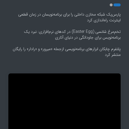
پارس‌پک شبکه مخازن داخلی را برای برنامه‌نویسان در زمان قطعی
اینترنت راه‌اندازی کرد
تخم‌مرغ شانسی (Easter Egg) در کدهای نرم‌افزاری: نبرد یک
برنامه‌نویس برای جاودانگی در دنیای آتاری
پلتفرم چابکان ابزارهای برنامه‌نویسی ازجمله «میرور» و «رادار» را رایگان
منتشر کرد