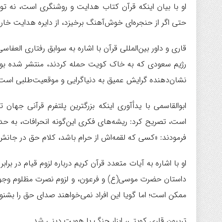
او با بیان اینکه قرآن کتاب هدایت و روشنگری است، نه توج
حتی اگر از حنجره‌ای خوش‌آهنگ برخیزد، از دایره هدایت خا
قاری و داور بین‌المللی قرآن با اشاره به سوابق رفتاری العفا
رژیم سعودی که به خاک کویت حمله کردند، منتشر شده بود، 
نشان‌دهنده گرایش عمیق به دنیاگرایی و موقعیت‌طلبی است
ابوالقاسمی با یدأآوری اینکه بزرگترین پلتفرم قرآنی جها
است، تصریح کرد: ریشه‌های فکری این‌گونه انحرافات، به 
فرمودند: «کسی که لقمه‌اش از حرام باشد، کلام حق در جانش 
او با اشاره به آیات متعدد قرآن کریم درباره لزوم قیام در بر
داستان حضرت موسی(ع) و فرعون، و لزوم نصرت مظلوم وجو
ممکن است؛ اما گویا این افراد نمی‌خواهند صدای حق را بشنون
تریبون قاری کویتی، ابزار جنگ با هویت دینی شد