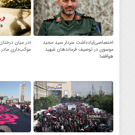
اختصاصی|یادداشت سردار سید مجید
«در میان درختان 
موسوی در توصیف فرماندهان شهید
موکب‌داری مادر ع
هوافضا