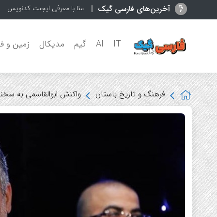
آخرین‌های فارسی گیک
متا با معرفی ایجنت کدنویسی Muse Code به جنگ Codex و Claude Code رفت
IT
AI
گیم
مدیکال
زمین و ف
فرهنگ و تاریخ باستان
واکنش ابوالقاسمی به سخنان