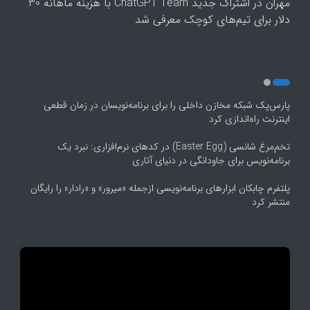
مهران
در
اشتراک جدید ChatGPT Team با هزینه ماهانه 30
5
دلار برای تیم‌های کوچک معرفی شد
پارس‌پک شبکه مخازن داخلی را برای برنامه‌نویسان در زمان قطعی
اینترنت راه‌اندازی کرد
تخم‌مرغ شانسی (Easter Egg) در کدهای نرم‌افزاری: نبرد یک
برنامه‌نویس برای جاودانگی در دنیای آتاری
پلتفرم چابکان ابزارهای برنامه‌نویسی ازجمله «میرور» و «رادار» را رایگان
منتشر کرد