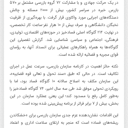
در یک حرکت جهادی و با مشارکت 72 گروه بازرسی مشتمل بر 570
بازرس خبره در سراسر کشور، بیش از 2000 مسئله و چالش
دستگاه‌های اجرایی مورد واکاوی قرار گرفت. با بهره‌گیری از ظرفیت
نخبگان دانشگاهی و صرف بیش از 10 هزار نفر-ساعت کار تخصصی،
در نهایت 214 گلوگاه اصلی فسادخیز در حوزه‌های اقتصادی، تولیدی،
فرهنگی، اجتماعی و سیاسی شناسایی شد. گزارش تفصیلی این
گلوگاه‌ها به همراه راهکار‌های عملیاتی برای انسداد آنها، به رؤسای
قوای مجریه و قضائیه ارائه شده است.
نکته حائز اهمیت در کارنامه سازمان بازرسی، سرعت عمل در اجرای
تکالیف است. در حالی که طبق «سند تحول و تعالی قوه قضاییه»،
این سازمان مکلف به اصلاح سالانه 10 گلوگاه فساد بود، اما با
رویکردی تحولی موفق شد طی سه سال اخیر، 74 گلوگاه فسادخیز را
به‌طور کامل رفع یا مسدود کند؛ این یعنی عملکرد سازمان در این
بخش، بیش از 7 برابر فراتر از برنامه پیش‌بینی شده بوده است.
این اقدامات نشان‌دهنده عزم جدی سازمان بازرسی برای «خشکاندن
ریشه‌های فساد» است که منجر به ارتقای سلامت اداری و اعتماد