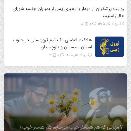
روایت پزشکیان از دیدار با رهبری پس از بمباران جلسه شورای
عالی امنیت
مرداد ۱۵, ۱۴۰۵
0
8
هلاکت اعضای یک تیم تروریستی در جنوب
استان سیستان و بلوچستان
مرداد ۱۵, ۱۴۰۵
0
7
7 مهارتی که هم همسفر خوب می‌سازه، هم همسر خوب!/
آیا اضطراب داشتن، ژنتیکی است؟ متخصص سلامت روان
بهترین شیوه گفت‌وگو بین والدین و فرزندان در زمان اختلاف
دانشمندان بعد از سی سال تحقیق می گویند: عشق هم از قوانین