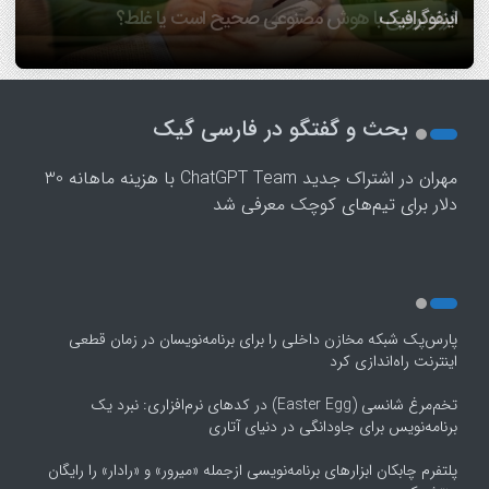
اینفوگرافیک
پاسخ می‌دهد
ریاضی پیروی می‌کند!/ ویدئو
دیدگاه/ تعادل میان سنت و مدرنیته در خانواده
فرزندپروری با هوش مصنوعی صحیح است یا غلط؟
1
2
بحث و گفتگو در فارسی گیک
3
4
مهران
در
اشتراک جدید ChatGPT Team با هزینه ماهانه 30
5
دلار برای تیم‌های کوچک معرفی شد
پارس‌پک شبکه مخازن داخلی را برای برنامه‌نویسان در زمان قطعی
اینترنت راه‌اندازی کرد
تخم‌مرغ شانسی (Easter Egg) در کدهای نرم‌افزاری: نبرد یک
برنامه‌نویس برای جاودانگی در دنیای آتاری
پلتفرم چابکان ابزارهای برنامه‌نویسی ازجمله «میرور» و «رادار» را رایگان