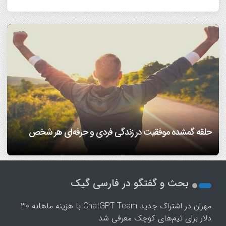
7 مهارتی که هم همسفر خوب می‌سازه، هم همسر خوب!/
دانشمندان بعد از سی سال تحقیق می گویند: عشق هم از قوانین
اینفوگرافیک
ریاضی پیروی می‌کند!/ ویدئو
افراد مضطرب دنیا را متفاوت می بینند!
فرزندپروری با هوش مصنوعی صحیح است یا غلط؟
حلقه گمشده موفقیت در زندگی فردی و حرفه‌ای هر شخص
1
2
بحث و گفتگو در فارسی گیک
3
4
مهران
در
اشتراک جدید ChatGPT Team با هزینه ماهانه 30
5
دلار برای تیم‌های کوچک معرفی شد