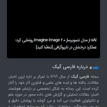
تحولی در پیش‌بینی توفندها؛ گوگل مدل جدید
xAI از مدل تصویرساز Imagine Image 2.0 رونمایی کرد؛
اپل در چین امکان اتصال مک به هوش مصنوعی Qwen
WeatherNext را برای تحلیل آب‌وهوا معرفی کرد
علی‌بابا را فراهم کرد
عملکرد درخشان در تایپوگرافی [تماشا کنید]
روبات ها به جنگ میکروپلاستیک در خاک و آب می روند
درباره فارسی گیک
مجله
فارسی گیک
از سال 1389 با تمرکز بر تازه ترین اخبار،
مقالات، یافته ها و ایده های علمی و فناوری کار خود را آغاز
کرده است. این رسانه به شکل تخصصی بر بازنشر هوشمند
اخبار، مقالات تحلیلی و گزارش های داده محور در حوزه علم
و تکنولوژی فعالیت می کند و می کوشد با پوشش دقیق و
به روز، پاسخگوی مخاطبانی باشد که به منابع لحظه ای و