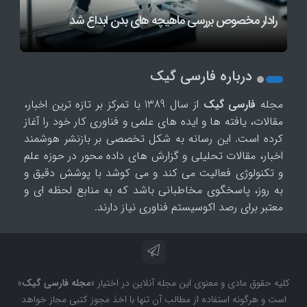
اپل می‌گوید عرضه محصولات و خدمات ممکن است
سازنده مدل‌های Kimi از خوشه ۲۰ هزار تراشه‌ای انویدیا
متعلق به علی‌بابا استفاده می‌کند
روباتی با دستان اره ای به نجات انسان‌ها می رود
رادار مخصوص بررسی ماهیچه های بدن ابداع شد
به‌دلیل کمبود ظرفیت محاسباتی با تأخیر مواجه شود
درباره فارسی گیک
مجله
فارسی گیک
از سال 1389 با تمرکز بر تازه ترین اخبار،
مقالات، یافته ها و ایده های علمی و فناوری کار خود را آغاز
کرده است. این رسانه به شکل تخصصی بر بازنشر هوشمند
اخبار، مقالات تحلیلی و گزارش های داده محور در حوزه علم
و تکنولوژی فعالیت می کند و می کوشد با پوشش دقیق و
به روز، پاسخگوی مخاطبانی باشد که به منابع لحظه ای و
معتبر برای رصد اکوسیستم فناوری نیاز دارند.
کلیه حقوق مادی و معنوی این مجله آنلاین در اختیار «
مجله فارسی گیک
»
است و هرگونه استفاده از مطالب آن تنها با اخذ مجوز کتبی مجاز خواهد