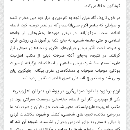
گوناگون حفظ می‌کند.
در طول تاریخ، گاه میان آنچه به نام دین یا ابزار فهم دین مطرح شده
و صراطی که پیامبر اکرم صلی‌الله‌علیه‌وآله در غدیر ترسیم کرد، فاصله
افتاده است. سوگوارانه، در برخی دوره‌ها بخش‌هایی از جامعه
اسلامی و حتی جامعه شیعی، به جای تکیه بر آموزه‌های روشن قرآن
و عترت، تحت تأثیر برخی جریان‌های فکری و نحله‌های صوفی قرار
گرفتند. در نتیجه، به‌جای آنکه معرفت دینی از مکتب اهل‌بیت
علیهم‌السلام اخذ شود، برخی مفاهیم و اصطلاحات برگرفته از میراث
یونانی، ذوقیات صوفیانه یا دستگاه‌های فکری بیگانه، جایگزین زبان
وحی شد و به تدریج فاصله‌ای عمیق با ادبیات ثقلین پدید آمد.
لزوم برخورد با نفوذ صوفی‌گری در پوشش «عرفان اهل‌بیتی»
یکی از مهم‌ترین آثار این فاصله، جابه‌جایی مرجعیت معرفتی بود. در
مکتب اهل‌بیت علیهم‌السلام، معیار شناخت حق، قرآن و عترت‌اند؛ اما
در برخی مکاتب، تجربه‌های شخصی، کشف و شهود، مکاشفات فردی
یا مبانی فلسفی به جای نصوص وحیانی نشستند.
نتیجه آن شد که
گاه سخن یک عارف، شیخ یا صاحب مکاشفه، در عمل بیش از