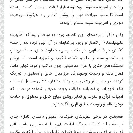
روایت و آموزه معصوم مورد توجه قرار گرفت.
در حالی که غدیر آمده
است تا مسیر دریافت دین را روشن کند و راه هرگونه مرجعیت
موازی با اهل‌بیت علیهم‌السلام را ببندد.
یکی دیگر از پیامدهای این فاصله، ورود به مباحثی بود که اهل‌بیت
علیهم‌السلام از تعمق و ورود بی‌ضابطه در آن نهی کرده‌اند؛ از جمله
کنکاش در ذات الهی. در مکتب وحی، خداوند خالق، صمد، بی‌نیاز،
بی‌مانند و منزه از حلول، اتحاد، ترکیب و تجزیه است. اما برخی
دستگاه‌های فکری با طرح مفاهیمی چون مراتب وجود، تجلی ذات،
اعیان ثابته و وحدت وجود، گاه مرز میان خالق و مخلوق را کم‌رنگ
کردند. در چنین تقریرهایی، موجودات نه آفریده‌های مستقل از خالق،
بلکه ظهورات و تجلیات حقیقت وجود معرفی شدند؛ در حالی که
ادبیات قرآن و عترت بر تمایز روشن میان خالق و مخلوق، و حادث
بودن عالم و ربوبیت مطلق الهی تأکید دارد.
همچنین در برخی تقریرهای صوفیانه، مفهوم «انسان کامل» چنان
توسعه یافت که گاه جایگاه امامت الهی را به مفهومی عام و قابل
تطبیق بر قطب، مرشد یا شیخ طریقت تقلیل داد. حال آنکه در مکتب