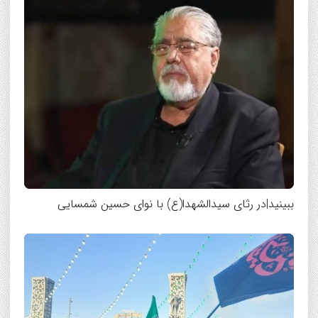
ببینید|در رثای سیدالشهدا(ع) با نوای حسین شمسایی