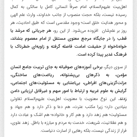
اهل‌بیت علیهم‌السلام، امام صرفاً انسانی کامل یا سالکی به کمال
رسیده نیست، بلکه حجت منصوب از جانب خداوند، وارث علم الهی
و محور هدایت خلق است؛ وجود مقدسی است که طبق احادیث، هر
روز بر علم‌شان افزوده می‌شود. از این رو،
هر جریانی که مرشد یا
قطب را در جایگاه مرجع معنوی مستقل از امام معصوم بنشاند،
خواه‌ناخواه از حقیقت امامت فاصله گرفته و زاویه‌ای خطرناک با
فرهنگ غدیر پیدا کرده است.
از سوی دیگر،
برخی آموزه‌های صوفیانه به جای تربیت جامع انسان
مؤمن، به ذکرهای بی‌پشتوانه، ریاضت‌های ساختگی،
عزلت‌گزینی‌های افراطی، بی‌اعتنایی به مسئولیت‌های اجتماعی،
گرایش به علوم غریبه و ارتباط با امور مبهم و غیرقابل ارزیابی دامن
زدند.
این نوع معنویت با معنویت اهل‌بیت علیهم‌السلام تفاوتی
بنیادین دارد؛ زیرا مکتب عترت، هم دعا و ذکر دارد و هم جهاد و
مسئولیت؛ هم زهد دارد و هم کار و خانواده؛ هم اشک و عبادت دارد
و هم عقلانیت، شریعت، خدمت به مردم و مبارزه با باطل. زهد علوی،
فرار از زندگی نیست، بلکه رهایی از اسارت دنیاست.