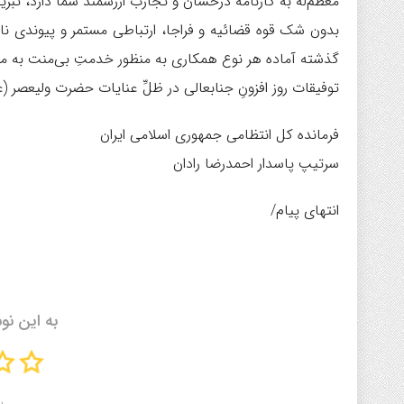
معظم‌له به کارنامه درخشان و تجارب ارزشمند شما دارد، تبر
بدون شک قوه قضائیه و فراجا، ارتباطی مستمر و پیوندی ناگ
گذشته آماده هر نوع همکاری به منظور خدمتِ بی‌منت به م
توفیقات روز افزونِ جنابعالی در ظلِّ عنایات حضرت ولیعصر (ع
فرمانده کل انتظامی جمهوری اسلامی ایران
سرتیپ پاسدار احمدرضا رادان
انتهای پیام/
به این نو