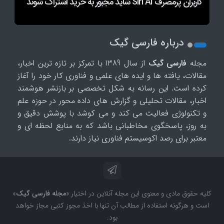
کاربران پرمصرف Siri AI شاید مجبور به خرید اشتراک شوند
دستگی در دره سیلیکون و دولت ترامپ شد؟
روباتی با دستان اره ای به نجات انسان‌ها می رود
رادار مخصوص بررسی ماهیچه های بدن ابداع شد
درباره فارسی گیک
مجله
فارسی گیک
از سال 1389 با تمرکز بر تازه ترین اخبار،
مقالات، یافته ها و ایده های علمی و فناوری کار خود را آغاز
کرده است. این رسانه به شکل تخصصی بر بازنشر هوشمند
اخبار، مقالات تحلیلی و گزارش های داده محور در حوزه علم
و تکنولوژی فعالیت می کند و می کوشد با پوشش دقیق و
به روز، پاسخگوی مخاطبانی باشد که به منابع لحظه ای و
معتبر برای رصد اکوسیستم فناوری نیاز دارند.
کلیه حقوق مادی و معنوی این مجله آنلاین در اختیار «
مجله فارسی گیک
»
است و هرگونه استفاده از مطالب آن تنها با اخذ مجوز کتبی مجاز خواهد
بود.