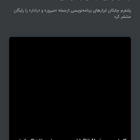
پلتفرم چابکان ابزارهای برنامه‌نویسی ازجمله «میرور» و «رادار» را رایگان
منتشر کرد
پیشرفت‌های هوش مصنوعی چین چگونه باعث دو