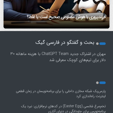
7 مهارتی که هم همسفر خوب می‌سازه، هم همسر خوب!/
آیا اضطراب داشتن، ژنتیکی است؟ متخصص سلامت روان
بهترین شیوه گفت‌وگو بین والدین و فرزندان در زمان اختلاف
دانشمندان بعد از سی سال تحقیق می گویند: عشق هم از قوانین
اینفوگرافیک
پاسخ می‌دهد
ریاضی پیروی می‌کند!/ ویدئو
دیدگاه/ تعادل میان سنت و مدرنیته در خانواده
فرزندپروری با هوش مصنوعی صحیح است یا غلط؟
1
2
بحث و گفتگو در فارسی گیک
3
4
مهران
در
اشتراک جدید ChatGPT Team با هزینه ماهانه 30
5
دلار برای تیم‌های کوچک معرفی شد
پارس‌پک شبکه مخازن داخلی را برای برنامه‌نویسان در زمان قطعی
اینترنت راه‌اندازی کرد
تخم‌مرغ شانسی (Easter Egg) در کدهای نرم‌افزاری: نبرد یک
برنامه‌نویس برای جاودانگی در دنیای آتاری