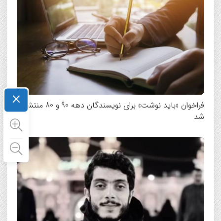
×
فراخوان «باید نوشت» برای نویسندگان دهه 90 و 80 منتشر
شد