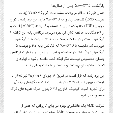
بازگشت 5800X3D پس از سال‌ها
همان‌طور که انتظار می‌رفت، مشخصات فنی 7700X3D (به جز
سرعت کلاک) شباهت زیادی به 7800X3D دارد. این پردازنده با توان
حرارتی (TDP) ۱۲۰ وات، دارای ۸ هسته و ۱۶ رشته (8C/16T) است و
از ۱۰۴ مگابایت حافظه کش کل بهره می‌برد. فرکانس پایه این تراشه ۴
گیگاهرتز است و در حالت بوست به حداکثر سرعت ۴.۵ گیگاهرتز
می‌رسد (در مقایسه با 7800X3D که فرکانس پایه ۴.۲ و بوست ۵
گیگاهرتز دارد). البته در استفاده واقعی و روزمره، این تفاوت فرکانس
چندان محسوس نیست، مگر اینکه قصد داشته باشید با ابزارهای
تست عملکرد، فریم‌ریت‌ها و داده‌ها را با دقت ردیابی کنید.
این پردازنده که قرار است در تاریخ ۱۶ جولای ۲۰۲۶ (۲۵ تیر ۱۴۰۵) با
قیمت مقرون‌به‌صرفه ۳۲۹ دلار به بازار عرضه شود، گزینه‌ای ایده‌آل
برای تجربه قدرت گیمینگ فناوری X3D بدون صرف هزینه‌های گزاف
محسوب می‌شود.
شرکت AMD یک غافلگیری ویژه نیز برای کاربرانی که هنوز از
سیستم‌های مبتنی بر سوکت AM4 استفاده می‌کنند، در نظر گرفته