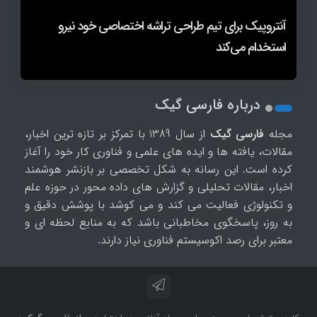
آنتروپیک برای تیم طراحی تراشه اختصاصی خود نیرو
متا با معرفی ایجنت کدنویسی Muse Code به جنگ
پس از OpenAI و آنتروپیک، ایجنت متا نیز به سیستم‌های
Codex و Claude Code رفت
استخدام می‌کند
کاربران پرمصرف Siri AI شاید مجبور به خرید اشتراک شوند
یک شرکت نفوذ کرد
درباره فارسی گیک
مجله
فارسی گیک
از سال 1389 با تمرکز بر تازه ترین اخبار،
مقالات، یافته ها و ایده های علمی و فناوری کار خود را آغاز
کرده است. این رسانه به شکل تخصصی بر بازنشر هوشمند
اخبار، مقالات تحلیلی و گزارش های داده محور در حوزه علم
و تکنولوژی فعالیت می کند و می کوشد با پوشش دقیق و
به روز، پاسخگوی مخاطبانی باشد که به منابع لحظه ای و
معتبر برای رصد اکوسیستم فناوری نیاز دارند.