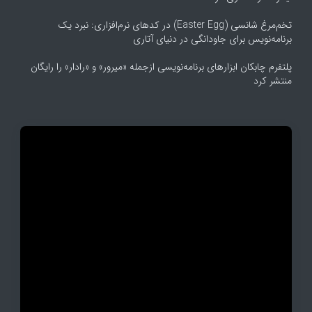
تخم‌مرغ شانسی (Easter Egg) در کدهای نرم‌افزاری: نبرد یک
برنامه‌نویس برای جاودانگی در دنیای آتاری
پلتفرم چابکان ابزارهای برنامه‌نویسی ازجمله «میرور» و «رادار» را رایگان
منتشر کرد