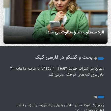
7 مهارتی که هم همسفر خوب می‌سازه، هم همسر خوب!/
آیا اضطراب داشتن، ژنتیکی است؟ متخصص سلامت روان
دانشمندان بعد از سی سال تحقیق می گویند: عشق هم از قوانین
اینفوگرافیک
پاسخ می‌دهد
ریاضی پیروی می‌کند!/ ویدئو
افراد مضطرب دنیا را متفاوت می بینند!
فرزندپروری با هوش مصنوعی صحیح است یا غلط؟
1
2
بحث و گفتگو در فارسی گیک
3
4
مهران
در
اشتراک جدید ChatGPT Team با هزینه ماهانه 30
5
دلار برای تیم‌های کوچک معرفی شد
پارس‌پک شبکه مخازن داخلی را برای برنامه‌نویسان در زمان قطعی
اینترنت راه‌اندازی کرد