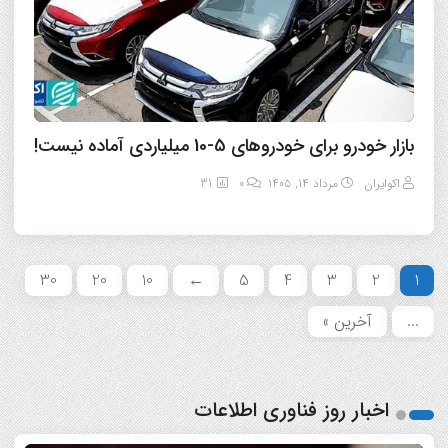
بازار خودرو برای خودروهای 5-10 میلیاردی آماده نیست!
اکوایران
مرداد ۱۴, ۱۴۰۵
0
31
30
20
10
←
5
4
3
2
1
...
آخرین »
اخبار روز فناوری اطلاعات