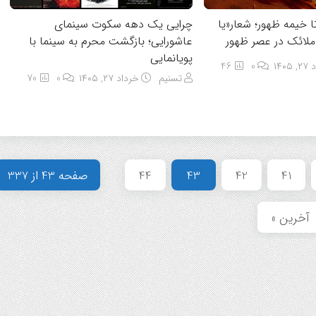
تا خیمه ظهور؛ شعار«یا
چرایی یک دهه سکوت سینمای
ملائک در عصر ظهور
عاشورایی؛ بازگشت محرم به سینما با
پویانمایی
۱۴۰۵
0
46
تسنیم
خرداد ۲۷, ۱۴۰۵
0
70
41
42
43
44
صفحه 43 از 337
آخرین »