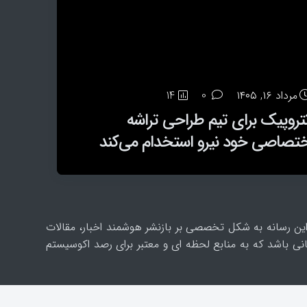
مرداد ۱۵, ۱۴۰۵
0
14
متا با معرفی ایجنت کدنویسی Muse
مرداد ۱۶, ۱۴۰۵
مرداد ۱۵, ۱۴۰۵
مرداد ۱۵, ۱۴۰۵
0
0
0
14
14
20
تروپیک برای تیم طراحی تراشه
کاربران پرمصرف Siri AI شاید مجبور به
پس از OpenAI و آنتروپیک، ایجنت متا
Code به جنگ Codex و Claude Code
فت
رید اشتراک شوند
ختصاصی خود نیرو استخدام می‌کند
ز به سیستم‌های یک شرکت نفوذ کرد
ه است. این رسانه به شکل تخصصی بر بازنشر هوشمند اخبار، مقالات
ی باشد که به منابع لحظه ای و معتبر برای رصد اکوسیستم