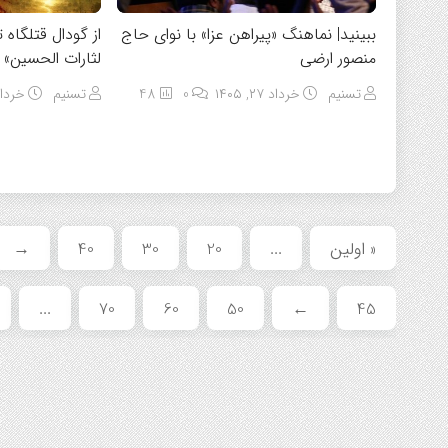
ببینید| نماهنگ «پیراهن عزا» با نوای حاج
از گودال قتلگاه 
منصور ارضی
لثارات الحسین» 
تسنیم
خرداد ۲۷, ۱۴۰۵
0
48
تسنیم
خرداد ۲۷, 
« اولین
...
20
30
40
→
...
70
60
50
←
45