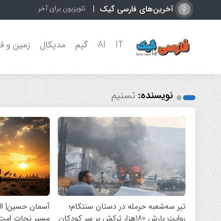
آخرین‌های فارسی گیک
تلویزیون برای آخر هفته سینمایی
IT
AI
گیم
مدیکال
زمین و ف
نویسنده:
تسنیم
تیر سه‌شعبه حرمله در دستان سنتکام؛
آسمان حسین| ال
روایت بارش 180هزار ترکش بر سر کودکان
مسیر نجات امت