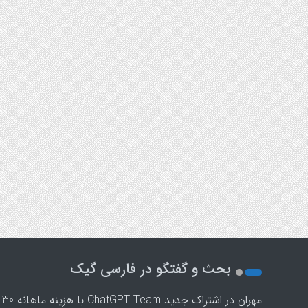
بحث و گفتگو در فارسی گیک
مهران
در
اشتراک جدید ChatGPT Team با هزینه ماهانه 30