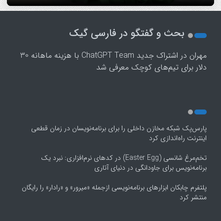
1
2
بحث و گفتگو در فارسی گیک
3
4
مهران
در
اشتراک جدید ChatGPT Team با هزینه ماهانه 30
5
دلار برای تیم‌های کوچک معرفی شد
پارس‌پک شبکه مخازن داخلی را برای برنامه‌نویسان در زمان قطعی
اینترنت راه‌اندازی کرد
تخم‌مرغ شانسی (Easter Egg) در کدهای نرم‌افزاری: نبرد یک
برنامه‌نویس برای جاودانگی در دنیای آتاری
پلتفرم چابکان ابزارهای برنامه‌نویسی ازجمله «میرور» و «رادار» را رایگان
منتشر کرد