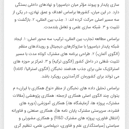
سازی پایدار و پیوند مؤثر میان دیاسپورا و نهادهای داخلی بستگی
دارد. در این میان، کشورها براساس اهداف و عمق نهادی، در یکی از
سه مسیر اصلی حرکت کرده اند: 1. جذب بین المللی، 2. بازگشت و
تثبیت و 3. شبکه سازی علمی و تعامل بلندمدت.
براساس مطالعه تجارب بین المللی، ترکیب سه محور اصلی: 1. ایجاد
شبکه پایدار دیاسپورا با سازوکارهای دیجیتال و رویدادهای منظم
(الگوی آلمان،) 2. طراحی برنامه های مشترک کوتاه مدت با مسیر
تثبیت شغلی در داخل کشور (الگوی ترکیه) و 3. تمرکز بر حوزه های
استراتژیک ملی برای جذب هدفمند نخبگان (الگوی استرالیا/ کانادا)
می تواند برای کشورمان کارآمدترین رویکرد باشد.
براساس تحلیل داده های نخبگان از منظر «نوع همکاری با ایران،» م
یتوان چند الگوی اصلی همکاری ازجمله: همکاری پژوهشی (مقالات
مشترک، پروژه ها، آزمایشگاه ها،) همکاری آموزشی (دوره های
فشرده، سرپرستی مشترک پایان نامه ها)، همکاری صنعتی و فناورانه
(انتقال فناوری، پروژه های مشترک R&D) و همکاری مشورتی و
سیاستی (سیاستگذاری علم و فناوری، دیپلماسی علمی، تنظیم گری