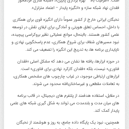
است: «ظرفیت بالا – بهره برداری پایین»، «شبکه سازی فردمحور –
فقدان نهاد شبکه ساز» و «انگیزه پایدار – اعتماد متزلزل».
نخبگان ایرانی خارج از کشور عموماً دارای انگیزه قوی برای همکاری
با داخل، احساس تعلق هویتی و آمادگی برای ایفای نقش در توسعه
علمی کشور هستند. بااینحال، موانع عملیاتی نظیر بروکراسی پیچیده،
نبود مسیرهای شفاف برای شروع همکاری، عدم پاسخگویی نهادی و
ناپایداری برنامه ها، به تدریج این انگیزه را تضعیف می کند.
در حوزه ابزارها، یافته ها نشان می دهد که مشکل اصلی «فقدان
فناوری» نیست، بلکه «فقدان کارکرد نهادی برای فناوری» است.
ابزارهای ارتباطی موجود، در غیاب چارچوب های مشخص همکاری،
به تعاملات مقطعی و غیرساختاریافته محدود می شوند.
در مقابل، استفاده هدفمند از پلتفرم های دیجیتال، در قالب برنامه
های میان مدت و بلندمدت می تواند به شکل گیری شبکه های علمی
پایدار کمک کند.
همچنین، نبود یک پایگاه داده جامع، به روز و هوشمند از نخبگان