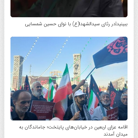
ببینید|در رثای سیدالشهدا(ع) با نوای حسین شمسایی
اقامه عزای اربعین در خیابان‌های پایتخت؛ جاماندگان به
میدان آمدند