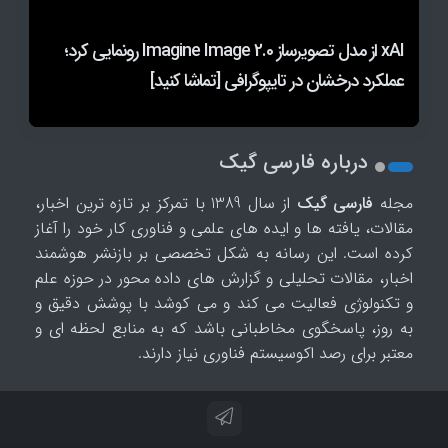
تحولی در پیش‌بینی توفندها؛ گوگل مدل جدید
xAI از مدل تصویرساز Imagine Image 2.0 رونمایی کرد؛
اپل در چین امکان اتصال مک به هوش مصنوعی Qwen
WeatherNext را برای تحلیل آب‌وهوا معرفی کرد
علی‌بابا را فراهم کرد
عملکرد درخشان در تایپوگرافی [تماشا کنید]
روبات ها به جنگ میکروپلاستیک در خاک و آب می روند
درباره فارسی گیک
مجله
فارسی گیک
از سال 1389 با تمرکز بر تازه ترین اخبار،
مقالات، یافته ها و ایده های علمی و فناوری کار خود را آغاز
کرده است. این رسانه به شکل تخصصی بر بازنشر هوشمند
اخبار، مقالات تحلیلی و گزارش های داده محور در حوزه علم
و تکنولوژی فعالیت می کند و می کوشد با پوشش دقیق و
به روز، پاسخگوی مخاطبانی باشد که به منابع لحظه ای و
معتبر برای رصد اکوسیستم فناوری نیاز دارند.