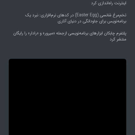
اینترنت راه‌اندازی کرد
تخم‌مرغ شانسی (Easter Egg) در کدهای نرم‌افزاری: نبرد یک
برنامه‌نویس برای جاودانگی در دنیای آتاری
پلتفرم چابکان ابزارهای برنامه‌نویسی ازجمله «میرور» و «رادار» را رایگان
منتشر کرد