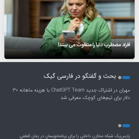
7 مهارتی که هم همسفر خوب می‌سازه، هم همسر خوب!/
آیا اضطراب داشتن، ژنتیکی است؟ متخصص سلامت روان
دانشمندان بعد از سی سال تحقیق می گویند: عشق هم از قوانین
اینفوگرافیک
پاسخ می‌دهد
ریاضی پیروی می‌کند!/ ویدئو
افراد مضطرب دنیا را متفاوت می بینند!
فرزندپروری با هوش مصنوعی صحیح است یا غلط؟
1
2
بحث و گفتگو در فارسی گیک
3
4
مهران
در
اشتراک جدید ChatGPT Team با هزینه ماهانه 30
5
دلار برای تیم‌های کوچک معرفی شد
پارس‌پک شبکه مخازن داخلی را برای برنامه‌نویسان در زمان قطعی