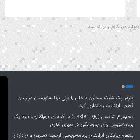
 دوباره دیدگاهی می‌نویسم.
پارس‌پک شبکه مخازن داخلی را برای برنامه‌نویسان در زمان
قطعی اینترنت راه‌اندازی کرد
تخم‌مرغ شانسی (Easter Egg) در کدهای نرم‌افزاری: نبرد یک
برنامه‌نویس برای جاودانگی در دنیای آتاری
پلتفرم چابکان ابزارهای برنامه‌نویسی ازجمله «میرور» و «رادار» را