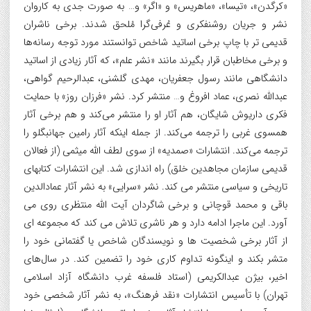
«کرگدن»، «تیسا»، «ماهریس» و «اگر» و… به صورت جدی به کاروان
نشر و جریان روشنفکری و عُرفی‌گرا مُلحق شدند. برخی ناشران
قدیمی تر با چاپ برخی اساتید شاخص توانستند مورد توجه رسانه‌ها
و برخی مخاطبان قرار بگیرند مانند «نشر علم»، که آثار زیادی از اساتید
دانشگاهی مانند رسول جعفریان، مهدی گلشنی، عبدالرحیم گواهی،
عبدالله نصری، عماد افروغ و… منتشر کرد. نشر «فرزان روز» با حمایت
فکری داریوش شایگان، هم آثار او را منتشر می‌کند و هم برخی آثار
همسوی غربی را ترجمه می‌کند. از جمله اینکه آثار رامین جهانبگلو را
ترجمه می‌کند. انتشارات «صمدیه» از سوی لطف الله میثمی (از فعالان
قدیمی سازمان مجاهدین خلق) راه اندازی شد. این انتشارات کتابهای
تاریخی و سیاسی منتشر می کند. نشر «سرایی» به نشر آثار عمادالدین
باقی و محمد قوچانی و برخی شاگردان آیت الله منتظری روی می
آورد. این ماجرا ادامه دارد و هر ناشری تلاش می کند که مجموعه ای
از آثار برخی شخصیت ها و نویسندگان شاخص یا گفتمانی خود را
متشر بکند و اینگونه تداوم کاری خود را تضمین کند. در سال‌های
اخیر، بیژن عبدالکریمی (استاد فلسفه غرب دانشگاه آزاد اسلامی
تهران) با تأسیس انتشارات «نقد فرهنگ»، به نشر آثار شخصی خود