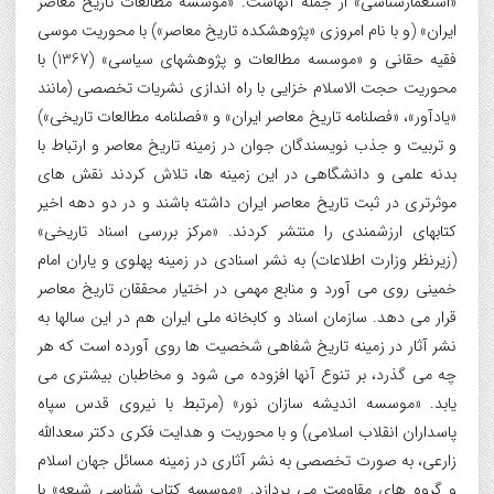
«استعمارشناسی» از جمله آنهاست. «موسسه مطالعات تاریخ معاصر
ایران» (و با نام امروزی «پژوهشکده تاریخ معاصر») با محوریت موسی
فقیه حقانی و «موسسه مطالعات و پژوهشهای سیاسی» (1367) با
محوریت حجت الاسلام خزایی با راه اندازی نشریات تخصصی (مانند
«یادآور»، «فصلنامه تاریخ معاصر ایران» و «فصلنامه مطالعات تاریخی»)
و تربیت و جذب نویسندگان جوان در زمینه تاریخ معاصر و ارتباط با
بدنه علمی و دانشگاهی در این زمینه ها، تلاش کردند نقش های
موثرتری در ثبت تاریخ معاصر ایران داشته باشند و در دو دهه اخیر
کتابهای ارزشمندی را منتشر کردند. «مرکز بررسی اسناد تاریخی»
(زیرنظر وزارت اطلاعات) به نشر اسنادی در زمینه پهلوی و یاران امام
خمینی روی می آورد و منابع مهمی در اختیار محققان تاریخ معاصر
قرار می دهد. سازمان اسناد و کابخانه ملی ایران هم در این سالها به
نشر آثار در زمینه تاریخ شفاهی شخصیت ها روی آورده است که هر
چه می گذرد، بر تنوع آنها افزوده می شود و مخاطبان بیشتری می
یابد. «موسسه اندیشه سازان نور» (مرتبط با نیروی قدس سپاه
پاسداران انقلاب اسلامی) و با محوریت و هدایت فکری دکتر سعدالله
زارعی، به صورت تخصصی به نشر آثاری در زمینه مسائل جهان اسلام
و گروه های مقاومت می پردازد. «موسسه کتاب شناسی شیعه» با