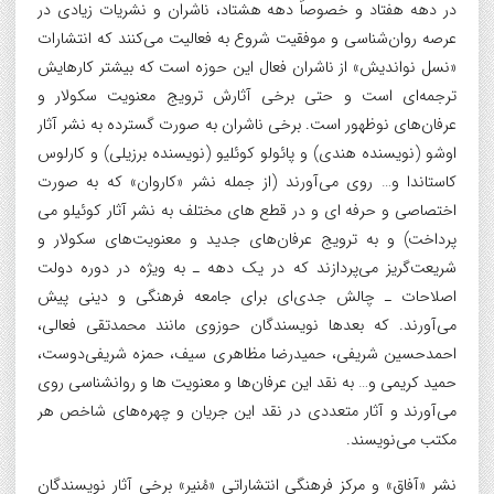
در دهه هفتاد و خصوصاً دهه هشتاد، ناشران و نشریات زیادی در
عرصه روان‌شناسی و موفقیت شروع به فعالیت می‌کنند که انتشارات
«نسل نواندیش» از ناشران فعال این حوزه است که بیشتر کارهایش
ترجمه‌ای است و حتی برخی آثارش ترویج معنویت سکولار و
عرفان‌های نوظهور است. برخی ناشران به صورت گسترده به نشر آثار
اوشو (نویسنده هندی) و پائولو کوئلیو (نویسنده برزیلی) و کارلوس
کاستاندا و… روی می‌آورند (از جمله نشر «کاروان» که به صورت
اختصاصی و حرفه ای و در قطع های مختلف به نشر آثار کوئیلو می
پرداخت) و به ترویج عرفان‌های جدید و معنویت‌های سکولار و
شریعت‌گریز می‌پردازند که در یک دهه ـ به ویژه در دوره دولت
اصلاحات ـ چالش جدی‌ای برای جامعه فرهنگی و دینی پیش
می‌آورند. که بعدها نویسندگان حوزوی مانند محمدتقی فعالی،
احمدحسین شریفی، حمیدرضا مظاهری سیف، حمزه شریفی‌دوست،
حمید کریمی و… به نقد این عرفان‌ها و معنویت ها و روانشناسی روی
می‌آورند و آثار متعددی در نقد این جریان و چهره‌های شاخص هر
مکتب می‌نویسند.
نشر «آفاق» و مرکز فرهنگی انتشاراتی «مُنیر» برخی آثار نویسندگان