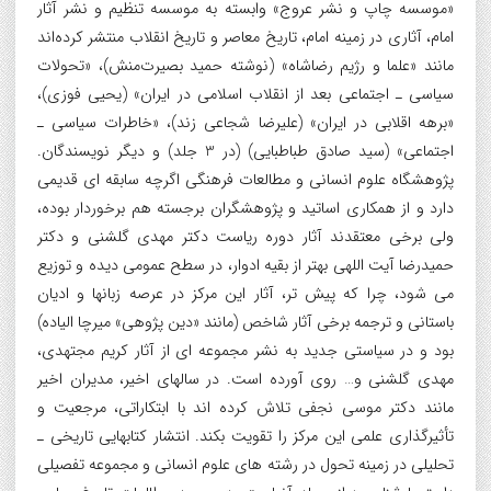
«موسسه چاپ و نشر عروج» وابسته به موسسه تنظیم و نشر آثار
امام، آثاری در زمینه امام، تاریخ معاصر و تاریخ انقلاب منتشر کرده‌اند
مانند «علما و رژیم رضاشاه» (نوشته حمید بصیرت‌منش)، «تحولات
سیاسی ـ اجتماعی بعد از انقلاب اسلامی در ایران» (یحیی فوزی)،
«برهه اقلابی در ایران» (علیرضا شجاعی زند)، «خاطرات سیاسی ـ
اجتماعی» (سید صادق طباطبایی) (در 3 جلد) و دیگر نویسندگان.
پژوهشگاه علوم انسانی و مطالعات فرهنگی اگرچه سابقه ای قدیمی
دارد و از همکاری اساتید و پژوهشگران برجسته هم برخوردار بوده،
ولی برخی معتقدند آثار دوره ریاست دکتر مهدی گلشنی و دکتر
حمیدرضا آیت اللهی بهتر از بقیه ادوار، در سطح عمومی دیده و توزیع
می شود، چرا که پیش تر، آثار این مرکز در عرصه زبانها و ادیان
باستانی و ترجمه برخی آثار شاخص (مانند «دین پژوهی» میرچا الیاده)
بود و در سیاستی جدید به نشر مجموعه ای از آثار کریم مجتهدی،
مهدی گلشنی و… روی آورده است. در سالهای اخیر، مدیران اخیر
مانند دکتر موسی نجفی تلاش کرده اند با ابتکاراتی، مرجعیت و
تأثیرگذاری علمی این مرکز را تقویت بکند. انتشار کتابهایی تاریخی ـ
تحلیلی در زمینه تحول در رشته های علوم انسانی و مجموعه تفصیلی