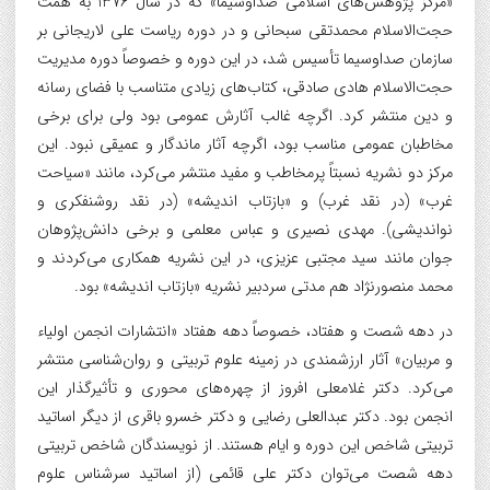
«مرکز پژوهش‌های اسلامی صداوسیما» که در سال 1376 به همت
حجت‌الاسلام محمدتقی سبحانی و در دوره ریاست علی لاریجانی بر
سازمان صداوسیما تأسیس شد، در این دوره و خصوصاً دوره مدیریت
حجت‌الاسلام هادی صادقی، کتاب‌های زیادی متناسب با فضای رسانه
و دین منتشر کرد. اگرچه غالب آثارش عمومی بود ولی برای برخی
مخاطبان عمومی مناسب بود، اگرچه آثار ماندگار و عمیقی نبود. این
مرکز دو نشریه نسبتاً پرمخاطب و مفید منتشر می‌کرد، مانند «سیاحت
غرب» (در نقد غرب) و «بازتاب اندیشه» (در نقد روشنفکری و
نواندیشی). مهدی نصیری و عباس معلمی و برخی دانش‌پژوهان
جوان مانند سید مجتبی عزیزی، در این نشریه همکاری می‌کردند و
محمد منصورنژاد هم مدتی سردبیر نشریه «بازتاب اندیشه» بود.
در دهه شصت و هفتاد، خصوصاً دهه هفتاد «انتشارات انجمن اولیاء
و مربیان» آثار ارزشمندی در زمینه علوم تربیتی و روان‌شناسی منتشر
می‌کرد. دکتر غلامعلی افروز از چهره‌های محوری و تأثیرگذار این
انجمن بود. دکتر عبدالعلی رضایی و دکتر خسرو باقری از دیگر اساتید
تربیتی شاخص این دوره و ایام هستند. از نویسندگان شاخص تربیتی
دهه شصت می‌توان دکتر علی قائمی (از اساتید سرشناس علوم