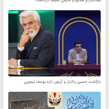
صداگذار و صدابردار قدیمی سینما درگذشت
بازگشت حسین پاکدل و آزمون تازه یوسف تیموری