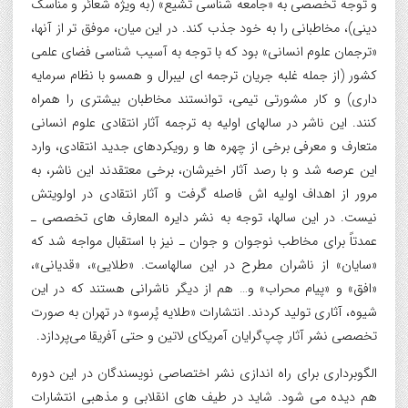
و توجه تخصصی به «جامعه شناسی تشیع» (به ویژه شعائر و مناسک
دینی)، مخاطبانی را به خود جذب کند. در این میان، موفق تر از آنها،
«ترجمان علوم انسانی» بود که با توجه به آسیب شناسی فضای علمی
کشور (از جمله غلبه جریان ترجمه ای لیبرال و همسو با نظام سرمایه
داری) و کار مشورتی تیمی، توانستند مخاطبان بیشتری را همراه
کنند. این ناشر در سالهای اولیه به ترجمه آثار انتقادی علوم انسانی
متعارف و معرفی برخی از چهره ها و رویکردهای جدید انتقادی، وارد
این عرصه شد و با رصد آثار اخیرشان، برخی معتقدند این ناشر، به
مرور از اهداف اولیه اش فاصله گرفت و آثار انتقادی در اولویتش
نیست. در این سالها، توجه به نشر دایره المعارف های تخصصی ـ
عمدتاً برای مخاطب نوجوان و جوان ـ نیز با استقبال مواجه شد که
«سایان» از ناشران مطرح در این سالهاست. «طلایی»، «قدیانی»،
«افق» و «پیام محراب» و… هم از دیگر ناشرانی هستند که در این
شیوه، آثاری تولید کردند. انتشارات «طلایه پُرسو» در تهران به صورت
تخصصی نشر آثار چپ‌گرایان آمریکای لاتین و حتی آفریقا می‌پردازد.
الگوبرداری برای راه اندازی نشر اختصاصی نویسندگان در این دوره
هم دیده می شود. شاید در طیف های انقلابی و مذهبی انتشارات