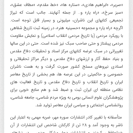
«صریر»، «ابراهیم هادی»، «ستاره ها»، «خط مقدم»، «مطاف عشق»،
«سبز سرخ»، «راه یار» و… از جمله آنهایند. جالب است که تیراژ
تجمیعی کتابهای این ناشران، میلیونی و بسیار قابل توجه است.
اگرچه «راه یار» و مجموعه «حسینیه هنر»، در زمینه ثبت تاریخ شفاهی
با رویکرد مردمی (یا تاریخ مردمی انقلاب اسلامی) و نمایش مقاومت
مردمی پیشتاز و حتی صاحب سبک نیز شده است. حتی در این سالها
تغییراتی در سبک عرضه کتابهای مرکز اسناد و تحقیقات دفاع مقدس
و بنیاد حفظ آثار و ارزشهای دفاع مقدس و دیگر مراکز تحقیقاتی و
اسنادی نیروهای مسلح کشور صورت گرفت و به همت ناشران
خصوصی و حاکمیتی در این عرصه ها، هم بخشی از تاریخ معاصر
ایران و تاریخ انقلاب و تاریخ دفاع مقدس و تاریخ فعالیت های
نظامی منطقه ای ایران ثبت و ضبط شد و هم منابع خوبی برای
پژوهشگران علوم انسانی بومی به ویژه مردم شناسی، جامعه شناسی،
روانشناسی اجتماعی و سیاسی ایران معاصر تولید شد.
متأسفانه با تغییر کادر انتشارات سوره مهر، ضربه مهمی به اعتبار این
ناشر به وجود آمد و 28 تن از کارکنان شاخص این انتشارات از آن
خداحافظی کردند و انتشارات دچار مشکل جدی ـ در نیازهای