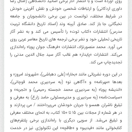
روی آورده است و با انتشار آثار برخی اساتید دانشگاهی (امثال رضا
داوری اردکانی) و ارتباطات شخصی خودش و نقش آفرینی خودش
در شرایط مختلف، توانست در بین برخی دانشجویان و جامعه
نخبگانی جا باز کند. صادق آیینه وند (استاد تاریخ دانشگاه تربیت
مدرس) انتشارات «کتاب توت» را تأسیس می کند و به نشر آثار
تاریخی تحلیلی خود و نشر برخی ترجمه های تاریخ معاصر عربی روی
می آورد. محمد منصورنژاد، انتشارات «فرهنگ جوان پویا» راه‌اندازی
می‌کند. انتشارات «پایدار» هم غالب آثار سید جلال الدین مدنی را
تجدیدچاپ می کند.
در این دوره نشریاتی مانند «بخارا» (علی دهباشی)، «شهروند امروز» و
بعدها «مهرنامه» و «آگاهی نو» (به سردبیری محمد قوچانی)،
«اندیشه پویا» (به سردبیری محمد خجسته رحیمی) و «تجربه» و
«سیاست‌نامه» (به سردبیری و مدیرمسئولی حامد زارع) به معرفی و
تبلیغ ناشران همسو با جریان خودشان می‌پرداختند / می پردازند و
در هر شماره از مجلات بین 15 تا 150 کتاب، به انحای مختلف معرفی
و تبلیغ می‌شد. از سویی دیگری با راه‌اندازی برخی پلتفرم‌های
کتابخوانی مانند «فیدیبو» و «طاقچه» این تکنولوژی نیز در خدمت