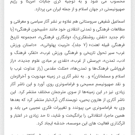
محسوب می شود و به توجیه گری جنایات آمریکا و رژیم
صهیونیستی در جهان اسلام و از جمله ایران می پردازد.
اسماعیل شفیعی سروستانی هم علاوه بر نشر آثار سیاسی و معرفتی و
مطالعات فرهنگی و تمدنی انتقادی خود مانند «شبیخون فرهنگی» (با
نام جدید «نقش روشنفکری»)، «ولنگاری فرهنگی»، «مجموعه تاریخ
فرهنگی قبیله لعنت» (7 جلد)، «تربیت پهلوانی»، «داستان ورزش
غرب؛ سیر تحول تاریخی و فرهنگی ورزش غرب»، «تفکر، فرهنگ و
ادب، تمدن»، «پرسش از غرب»، «نقدی بر مبادی علوم جدید»، «راز
فروپاشی فرهنگ‌ها و تمدن‌ها»، «مثلث مقدس (راز عداوت غرب با
اسلام و مسلمانان)» و… به نشر آثاری در زمینه مهدویت و آخرالزمان
و نقد صهیونیسم مسیحی و فراماسونری روی آورد و این ناشر آثار
زیادی نیز در این زمینه‌ها از سوی مترجمان مختلف منتشر کرد. این
ناشر آثاری از هارون یحیی، نویسندگان تُرک‌تبار منتشر کرد که بعدها
وی به فراماسونری می پیوندد و تغییرات فکری عجیبی می یابد و
همین ماجرا، انتقاداتی را برانگیخت و شاید، تا حد زیادی در اعتبار و
اثرگذاری فعالیت های این موسسه، خدشه ایجاد کرد.