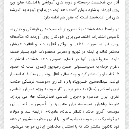
آثار این شخصیت برجسته و دوره های آموزشی با اندیشه های وی
روی آوردند و شاید بتوان گفت دهه نود، دوره اوج توجه به اندیشه
های این اندیشمند است که هنوز هم ادامه دارد.
در اواسط دهه هشتاد، یک سری از شخصیت‌های فرهنگی و دینی به
تأسیس انتشارات اختصاصی برای خودشان روی آوردند که متأسفانه
برخی آنها به صورت مقطعی و موقتی فعال بودند و فعالیت‌هایشان
مستمر نماند یا اینکه در توزیع و معرفی محصولات خود بسیار ضعف
دارند. معروف‌ترین آنها در فضای عمومی دهه هشتاد، انتشارات
«طرح فردا» به مدیرمسئولی حسن رحیم‌پور ازغدی است که حدود
15 کتاب او را منتشر کرد و چند سالی فعال بود، ولی متأسفانه استمرار
نیافت. عبدالحسین خسروپناه با راه اندازی «موسسه فرهنگی حکمت
نوین اسلامی (حنا)» به نشر برخی آثار خود به ویژه «جریان شناسی
فکری ایران معاصر» و «جریان شناسی ضدفرهنگ ها» می پردازد.
علیرضا پناهیان «موسسه بیان معنوی» را تأسیس می‌کند و این
موسسه آثاری مانند «انتظار عالمانه، عامیانه»، «رابطه عبد و مولا»،
«چگونه یک نماز خوب بخوانیم؟» و… را از این خطیب مشهور در دهه
نود تاکنون منتشر کند که با استقبال مخاطبان زیادی مواجه می‌شود.