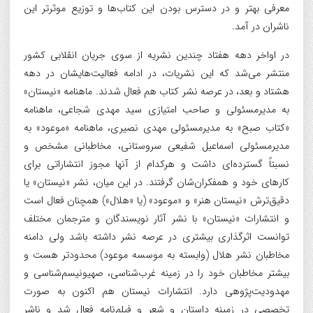
معرفی بهتر و در دسترس بودن این کتاب‌ها و توزیع موثرتر این
ناشران در آمد.
در اواخر دهه هفتاد چندین نشریه از سوی جریان انقلابی کشور
منتشر می‌شد که این نشریات، در ادامه فعالیت‌هایشان در دهه
هشتاد و بعد، در عرصه نشر کتاب هم فعال شدند. ماهنامه «نیستان»
به مدیرمسئولی و صاحب امتیازی سید مهدی شجاعی، ماهنامه
«کتاب صبح» به مدیرمسئولی مهدی نصیری، ماهنامه «موعود» به
مدیرمسئولی اسماعیل شفیعی سروستانی، مخاطبانی مشخص و
نسبتاً گسترده‌ای داشت و هرکدام از آنها مجوز انتشاراتی برای
کارهای خود و همفکران‌شان گرفتند. در این میان، نشر «نیستان» یا
دقیق‌ترش «نیستان هنر» و «موعود» (یا «هلال») همچنان فعال است
و انتشارات «نیستان» با نشر آثار نویسندگان و مترجمان مختلف
توانست اثرگذاری بیشتری در عرصه نشر داشته باشد ولی دامنه
مخاطبان نشر هلال (وابسته به موسسه موعود) محدودتر هست و
بیشتر مخاطبان خود را در زمینه غرب‌شناسی، صهیونیسم‌شناسی و
مهدودیت‌پژوهی دارد. انتشارات نیستان هم اکنون به صورت
تخصصی در زمینه داستان و شعر و فیلم‌نامه فعال شد و ناشر