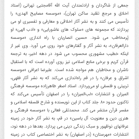
جمعی از شاگردان و ارادتمندان آیت الله آقامجتبی تهرانی (استاد
اخلاق و مرجع تقلید ساکن تهران)، «موسسه مصابیح الهدی» را
تأسیس می کنند و به نشر آثار اخلاقی و معارفی و تفسیری او می
پردازند که مجموعه های «سلوک های عاشورایی» و «ادب الهی» او
پُرمخاطب می شود. حسین انصاریان با راه اندازی «موسسه
دارالعرفان»، به نشر آثار و گفتارهای خود روی می آورد. وی غیر از
اینکه خطیب مشهوری محسوب می شود در دهه اخیر، به ترجمه
قرآن کریم و برخی منابع اسلامی نیز روی آورده است که با استقبال
ناشران و مخاطبان هم مواجه شده است. علیرضا اعرافی «موسسه
اشراق و عرفان» را در قم راه‌اندازی می‌کند که به نشر آثار فقهی،
تربیتی و فلسفی او می‌پردازد. استاد اصغر طاهرزاده موسسه فرهنگی
المیزان و انتشارات «لب‌المیزان» را در اصفهان تأسیس می‌کند که
تاکنون حدود 80 جلد کتاب از این نویسنده و شارح فلسفه اسلامی و
مفسر قرآن منتشر می کند. محمدتقی فعالی با «موسسه فرهنگی و
هنری دین و معنویت آل یاسین» در قم، به نشر آثار خود در زمینه
عرفانهای نوظهور و سبک زندگی دینی می پردازد. بعدها در دهه نود،
انتشارات «مهرستان» (در اصفهان) به نشر اختصاصی کتاب در زمینه