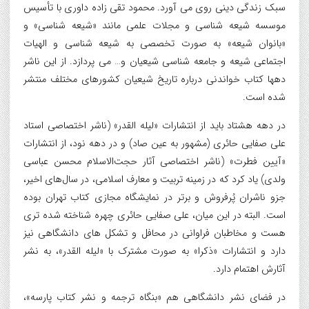
سبک زندگی دینی روی می آورد. محمود تقی زاده داوری با تأسیس
موسسه شیعه شناسی و مجلات علمی مانند «شیعه شناسی» و
«بانوان شیعه» به صورت تخصصی به شیعه شناسی و الهیات
اجتماعی شیعه و جامعه شناسی شیعیان و… می پردازد. از این ناشر
دهها کتاب خواندنی درباره تاریخ شیعیان کشورهای مختلف منتشر
شده است.
در دهه هشتاد باید از انتشارات «لیله القدر» (ناشر اختصاصی استاد
علی صفایی حائری (مشهور به عین صاد) و در دهه نود، از انتشارات
«آیین فطرت» (ناشر اختصاصی آثار حجت‌الاسلام محسن عباسی
ولدی) یاد کرد که در زمینه تربیت و معارف اسلامی، در سال‌های اخیر،
جزو ناشران پُرفروش و برتر در نمایشگاه مجازی کتاب تهران بوده
است. البته در این میان، علی صفایی حائری چهره شناخته شده تری
هست و مخاطبان فراوانی در محافل و تشکل های دانشگاهی نیز
دارد و انتشارات «ذکرا» به صورت مشترک با «لیله القدر»، به نشر
آثارش اهتمام دارد.
در فضای نشر دانشگاهی هم «بنگاه ترجمه و نشر کتاب پارسه»،