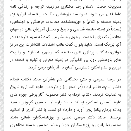
مدیریت حجت الاسلام رضا مختاری در زمینه تراجم و زندگی نامه
علما فعال می شود. «موسسه پژوهشی حکمت و فلسفه ایران» (در
زمینه فلسفه و کلام) و «پژوهشکده مطالعات فرهنگی و اجتماعی»
(عمدتاً در زمینه جامعه شناسی و تاریخ و تحلیل آموزش عالی در جهان
معاصر)، کتابهای تخصصی خوبی منتشر می کنند که سهم «ترجمه» در
آنها پُررنگ است. شاید بتوان گفت غالب اشکالات انتشارات این مراکز
دولتی، به کتاب پردازی های ضعیف، کم توجهی به نیازها و اولویت
های پژوهشی روز، بی انگیزگی در زمینه معرفی و تبلیغ و ضعف در
توزیع و عدم امکان دسترسی آسان به آثارشان برمی گردد.
در عرصه عمومی و حتی نخبگانی هم ناشرانی مانند «کتاب فردا»،
«نشر اسم»، «نشر آرما» (در اصفهان) و «ترجمان علوم انسانی» شروع
به فعالیت کردند. «کتاب فردا» به نشر مجموعه آثار برخی چهره های
علوم انسانی اسلامی (مانند حمید پارسانیا، حسین کچویان، سید
یدالله یزدان پناه) روی آورد و «آرما» توانست با نشر آثاری از اساتید
برجسته مانند دکتر موسی نجفی و روزنامه‌نگاران فعالی مانند
محمدرضا زائری و پژوهشگران جوانی مانند محسن حسام مظاهری