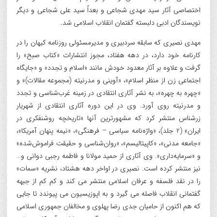
اختصاصی آثار سید مهدی شجاعی و بعداً سید علی شجاعی و دیگر
نویسندگان ادبی دلبسته گفتمان انقلاب اسلامی شد.
مهدی نصیری که سابقه سردبیری و مدیرمسئولی روزنامه کیهان را در
کارنامه خود دارد، در دهه هفتاد، مجوز انتشارات «کتاب صبح» را
گرفت و علاوه بر آثار معدود خودش مانند «اسلام و تجدد» و «جایگاه
اجتماعی زن از منظر اسلام»، «آوینی و مدرنیته (مجموعه مقالات)» و
«چهره به چهره»، به نشر آثاری انتقادی در زمینه غرب‌شناسی و تجدد
و مدرنیته روی آورد. وی در این دوره آثاری انتقادی از شهریار
زرشناس منتشر کرد که مشهورترین آنها «تاریخچه روشنفکری در
ایران» (2 جلد)، «واژه‌نامه سیاسی – فرهنگی»، «نیمه پنهان آمریکا»،
«جامعه مدنی»، «کاپیتالیسم»، «روان‌شناسی و حقیقت فراموش‌شده»
و «سرمایه‌داری». وی آثاری از حمید مولانا و فاطمه رجبی دوانی و…
نیز منتشر کرده است. نصیری در اواخر دهه هشتاد، نشریه «سمات»
را در نقد فلسفه و عرفان اسلامی منتشر می کند و کم کم از جبهه
گفتمانی انقلاب فاصله می گیرد و به اپوزیسیون می پیوندد تا جایی
که هم اکنون از حامیان جدی رضا پهلوی و مخالفان جمهوری اسلامی