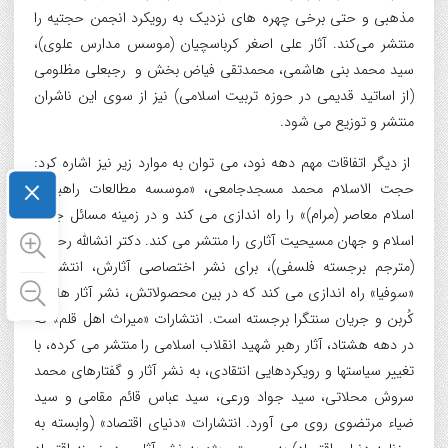
مذهبی و حتی برخی چهره های نزدیک به رویکرد انجمن حجتیه را
منتشر می‌کند. آثار علی اصغر کرباسچیان (موسس مدارس علوی)،
سید محمد بنی هاشمی، محمدتقی فیاض بخش و رجبعلی مظلومی
(از اساتید قدیمی در حوزه تربیت اسلامی) نیز از سوی این ناشران
منتشر و توزیع می شود.
از دیگر اتفاقات مهم دهه نود، می توان به موارد زیر نیز اشاره کرد:
×
حجت الاسلام محمد مسجدجامعی، «موسسه مطالعات راهبردی
اسلام معاصر (مرام)» را راه اندازی می کند و در زمینه مسائل جهان
اسلام و جهان مسیحیت آثاری را منتشر می کند. دکتر انشالله رحمتی
(مترجم برجسته فلسفی)، برای نشر اختصاصی آثارش، انتشارات
«سوفیا» راه اندازی می کند که در بین محصولاتش، نشر آثار هانری
کُربن و جریان سنتگرا برجسته است. انتشارات «میراث اهل قلم» که
در دهه هشتاد، آثار رهبر شهید انقلاب اسلامی را منتشر می کرده، با
تغییر سیاستها و رویکردهایی انتقادی، به نشر آثار و گفتارهای محمد
سروش محلاتی، سید جواد ورعی، سید عباس قائم مقامی و سید
ضیاء مرتضوی روی می آورد. انتشارات «دنیای اقتصاد» (وابسته به