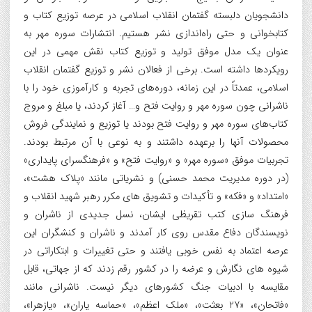
دانشجویان دلبسته گفتمان انقلاب اسلامی در عرصه توزیع کتاب و
کتابخوانی و حتی راه‌اندازی نشر هستیم. انتشارات سوره مهر به
عنوان یک مدل موفق تولید و توزیع کتاب نقش مهمی در این
رویکردها داشته است. برخی از فعالان نشر و توزیع گفتمان انقلاب
اسلامی، عمدتاً در این زمانه، دوره‌های تجربه و کارآموزی خود را با
ناشرانی چون سوره مهر و روایت فتح و… آغاز کردند، یا مبلغ و مروج
کتاب‌های سوره مهر و روایت فتح بودند یا توزیع و نمایندگی فروش
محصولات آنها را برعهده داشتند و به نوعی با آن مرتبط بودند.
تجربیات موفق «سوره مهر» و «روایت فتح» و «فرهنگسرای پایداری»
(در دوره مدیریت محمد حسنی) و نشریاتی مانند «پلاک هشت»،
«امتداد» و «فکه» و تأکیدات و تشویق های مکرر رهبر شهید انقلاب و
فرهنگ سازی کتب تقریظی ایشان، نسل جدیدی از ناشران و
نویسندگان دفاع مقدس روی کار آمدند و ناشران و کنشگران این
عرصه اعتماد به نفس خوبی یافتند و حتی تغییرات و ابتکاراتی در
شیوه های نگارش و عرضه را در کشور رقم زدند که از جهاتی، قابل
مقایسه با ادبیات جنگ کشورهای دیگر نیست. ناشرانی مانند
«فاتحان»، «27 بعثت»، «ملک اعظم»، «حماسه یاران»، «یازهرا»،