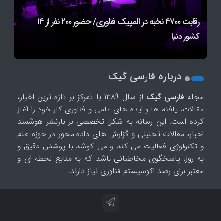
رقابت ۴۷۰۰ نخبه در المپیک فناوری/ حضور ۲۰۰ نفر از ۱۴
محدودیت چت متنی در ChatGPT برای کاربران رایگان
اولین گجت OpenAI احتمالاً یک اسپیکر دونات‌شکل با
قیمت ۳۰۰ تا ۴۰۰ دلار خواهد بود
کشور دنیا
حذف شد
ثبت‌نام رقابت بزرگ المپیک فناوری ۲۰۲۶ آغاز شد
درباره فارسی گیک
مجله
فارسی گیک
از سال 1389 با تمرکز بر تازه ترین اخبار،
مقالات، یافته ها و ایده های علمی و فناوری کار خود را آغاز
کرده است. این رسانه به شکل تخصصی بر بازنشر هوشمند
اخبار، مقالات تحلیلی و گزارش های داده محور در حوزه علم
و تکنولوژی فعالیت می کند و می کوشد با پوشش دقیق و
به روز، پاسخگوی مخاطبانی باشد که به منابع لحظه ای و
معتبر برای رصد اکوسیستم فناوری نیاز دارند.