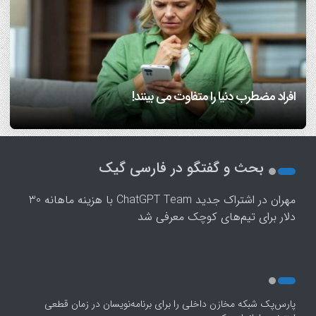
7 مهارتی که هم همسفر خوب می‌سازه، هم همسر خوب!/
آیا اضطراب داشتن، ژنتیکی است؟ متخصص سلامت روان
دانشمندان بعد از سی سال تحقیق می گویند: عشق هم از قوانین
اینفوگرافیک
پاسخ می‌دهد
ریاضی پیروی می‌کند!/ ویدئو
افراد مضطرب دنیا را متفاوت می بینند!
فرزندپروری با هوش مصنوعی صحیح است یا غلط؟
1
2
بحث و گفتگو در فارسی گیک
3
4
مهران
در
اشتراک جدید ChatGPT Team با هزینه ماهانه 30
5
دلار برای تیم‌های کوچک معرفی شد
پارس‌پک شبکه مخازن داخلی را برای برنامه‌نویسان در زمان قطعی