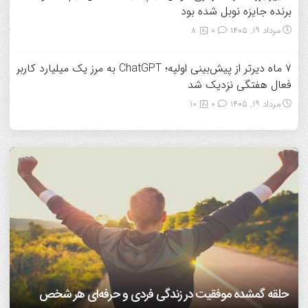
برنده جایزه نوبل شده بود
مرداد ۱۹, ۱۴۰۵
0
8
۷ ماه دیرتر از پیش‌بینی اولیه؛ ChatGPT به مرز یک میلیارد کاربر
فعال هفتگی نزدیک شد
مرداد ۱۹, ۱۴۰۵
0
10
7 مهارتی که هم همسفر خوب می‌سازه، هم همسر خوب!/
دانشمندان بعد از سی سال تحقیق می گویند: عشق هم از قوانین
اینفوگرافیک
ریاضی پیروی می‌کند!/ ویدئو
افراد مضطرب دنیا را متفاوت می بینند!
فرزندپروری با هوش مصنوعی صحیح است یا غلط؟
حلقه گمشده موفقیت در زندگی فردی و حرفه‌ای هر شخص