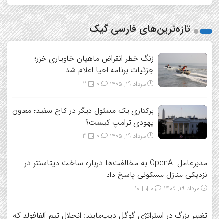
تازه‌ترین‌های فارسی گیک
زنگ خطر انقراض ماهیان خاویاری خزر؛
جزئیات برنامه احیا اعلام شد
مرداد ۱۹, ۱۴۰۵
0
2
برکناری یک مسئول دیگر در کاخ سفید؛ معاون
یهودی ترامپ کیست؟
مرداد ۱۹, ۱۴۰۵
0
3
مدیرعامل OpenAI به مخالفت‌ها درباره ساخت دیتاسنتر در
نزدیکی منازل مسکونی پاسخ داد
مرداد ۱۹, ۱۴۰۵
0
10
تغییر بزرگ در استراتژی گوگل دیپ‌مایند: انحلال تیم آلفافولد که