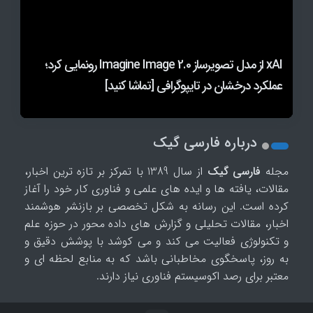
تحولی در پیش‌بینی توفندها؛ گوگل مدل جدید
xAI از مدل تصویرساز Imagine Image 2.0 رونمایی کرد؛
اپل در چین امکان اتصال مک به هوش مصنوعی Qwen
WeatherNext را برای تحلیل آب‌وهوا معرفی کرد
علی‌بابا را فراهم کرد
عملکرد درخشان در تایپوگرافی [تماشا کنید]
روبات ها به جنگ میکروپلاستیک در خاک و آب می روند
درباره فارسی گیک
مجله
فارسی گیک
از سال 1389 با تمرکز بر تازه ترین اخبار،
مقالات، یافته ها و ایده های علمی و فناوری کار خود را آغاز
کرده است. این رسانه به شکل تخصصی بر بازنشر هوشمند
اخبار، مقالات تحلیلی و گزارش های داده محور در حوزه علم
و تکنولوژی فعالیت می کند و می کوشد با پوشش دقیق و
به روز، پاسخگوی مخاطبانی باشد که به منابع لحظه ای و
معتبر برای رصد اکوسیستم فناوری نیاز دارند.