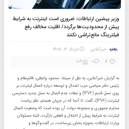
وزیر پیشین ارتباطات: ضروری است اینترنت به شرایط
پیش از محدودیت‌ها برگردد/ اقلیت مخالف رفع
فیلترینگ مانع‌تراشی نکنند
خبرآنلاین
خرداد ۱۲, ۱۴۰۵
6
109
0
به گزارش خبرآنلاین، به نقل از سیتنا، محمود واعظی، قائم‌مقام و
رئیس دفتر سیاسی حزب اعتدال و توسعه درباره اتصال اینترنت بر
روی نسل قدیم (IPV4) و تبعات عدم اتصال به نسل جدید دسترسی
اینترنت (IPV6)، گفت: تا آنجا که در جریان هستم، نظر ریاست
محترم جمهوری و مجموعه دولت آن بوده است که وضعیت اتصال
اینترنت به شرایط پیش از اختلال و قطعی بازگردد، البته مسئولان
وزارت ارتباطات، به‌ویژه بخش زیرساخت، در گفت‌وگوها و